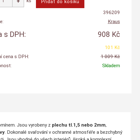
ks
396209
e:
Kraus
 s DPH:
908 Kč
101 Kč
í cena s DPH:
1 009 Kč
nost:
Skladem
komínem. Jsou vyrobeny z
plechu tl.1,5 nebo 2mm
,
vy
. Dokonalé svařování v ochranné atmosféře a bezchybný
ti. Jsou vhodné do všech interiérů, široká a komplexní