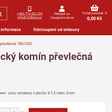
Počet položek: 0
+420 774 422 239
Přihlásit se
info@123krby.cz
Zaregistrovat se
0,00 Kč
 informace
Odstoupení od smlouvy
 převlečná 180/200
ický komín převlečná
0
ínem. Jsou vyrobeny z plechu tl.1,5 nebo 2mm