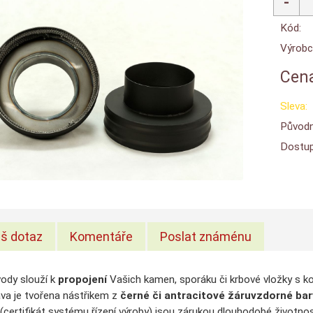
Kód:
Výrobc
Cena
Sleva:
Původn
Dostup
š dotaz
Komentáře
Poslat známénu
ody slouží k
propojení
Vašich kamen, sporáku či krbové vložky s 
va je tvořena nástřikem z
černé či antracitové
žáruvzdorné bar
(certifikát systému řízení výroby) jsou zárukou dlouhodobé životnos