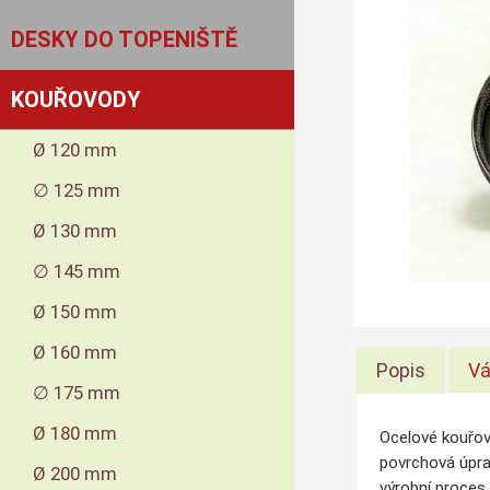
DESKY DO TOPENIŠTĚ
KOUŘOVODY
Ø 120 mm
∅ 125 mm
Ø 130 mm
∅ 145 mm
Ø 150 mm
Ø 160 mm
Popis
Vá
∅ 175 mm
Ø 180 mm
Ocelové kouřov
povrchová úpra
Ø 200 mm
výrobní proces 