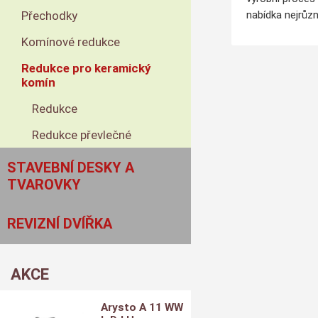
Přechodky
nabídka nejrůzn
Komínové redukce
Redukce pro keramický
komín
Redukce
Redukce převlečné
STAVEBNÍ DESKY A
TVAROVKY
REVIZNÍ DVÍŘKA
AKCE
Arysto A 11 WW