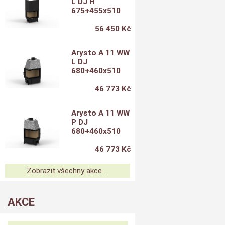
L DJ H
675+455x510
56 450 Kč
Arysto A 11 WW
L DJ
680+460x510
46 773 Kč
Arysto A 11 WW
P DJ
680+460x510
46 773 Kč
Zobrazit všechny akce ...
AKCE