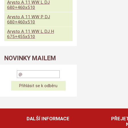
Arysto A 11 WW L DJ
680+460x510
Arysto A 11 WW P DJ
680+460x510
Arysto A 11 WW L DJ H
675+455x510
NOVINKY MAILEM
DALŠÍ INFORMACE
PŘEJET