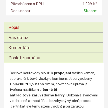
Původní cena s DPH:
1 009 Kč
Dostupnost:
Skladem
Popis
Váš dotaz
Komentáře
Poslat známénu
Ocelové kouřovody slouží k
propojení
Vašich kamen,
sporáku či krbové vložky s komínem. Jsou vyrobeny
z
plechu tl.1,5 nebo 2mm
, povrchová úprava je
tvořena nástřikem z
černé či
antracitové
žáruvzdorné barvy
. Dokonalé svařování
v ochranné atmosféře a bezchybný výrobní proces
(certifikát systému řízení výroby) jsou zárukou