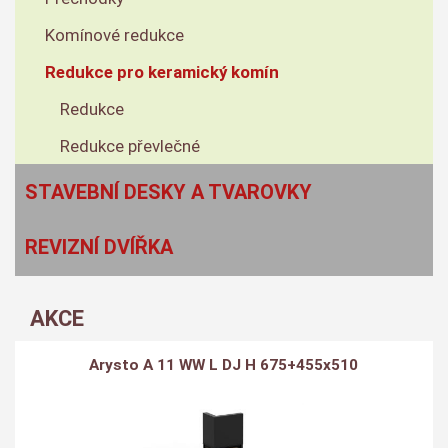
Komínové redukce
Redukce pro keramický komín
Redukce
Redukce převlečné
STAVEBNÍ DESKY A TVAROVKY
REVIZNÍ DVÍŘKA
AKCE
Arysto A 11 WW L DJ H 675+455x510