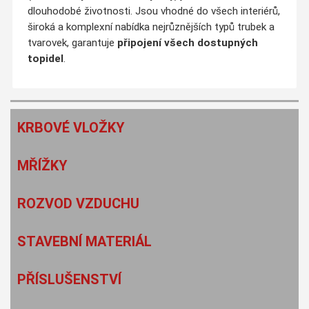
dlouhodobé životnosti. Jsou vhodné do všech interiérů,
široká a komplexní nabídka nejrůznějších typů trubek a
tvarovek, garantuje
připojení všech dostupných
topidel
.
KRBOVÉ VLOŽKY
MŘÍŽKY
ROZVOD VZDUCHU
STAVEBNÍ MATERIÁL
PŘÍSLUŠENSTVÍ