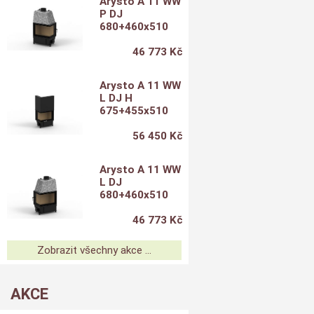
Arysto A 11 WW
P DJ
680+460x510
46 773 Kč
Arysto A 11 WW
L DJ H
675+455x510
56 450 Kč
Arysto A 11 WW
L DJ
680+460x510
46 773 Kč
Zobrazit všechny akce ...
AKCE