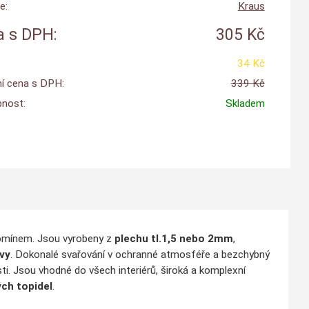
e:
Kraus
 s DPH:
305 Kč
34 Kč
í cena s DPH:
339 Kč
nost:
Skladem
komínem. Jsou vyrobeny z
plechu tl.1,5 nebo 2mm
,
vy
. Dokonalé svařování v ochranné atmosféře a bezchybný
ti. Jsou vhodné do všech interiérů, široká a komplexní
ch topidel
.