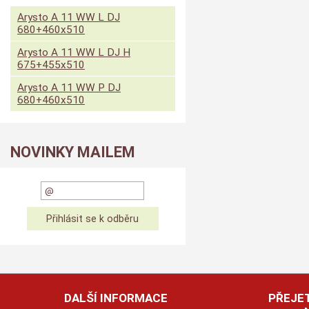
Arysto A 11 WW L DJ
680+460x510
Arysto A 11 WW L DJ H
675+455x510
Arysto A 11 WW P DJ
680+460x510
NOVINKY MAILEM
DALŠÍ INFORMACE
PŘEJET