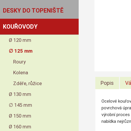
DESKY DO TOPENIŠTĚ
KOUŘOVODY
Ø 120 mm
∅ 125 mm
Roury
Kolena
Popis
Vá
Zděře, růžice
Ø 130 mm
Ocelové kouřov
∅ 145 mm
povrchová úpra
výrobní proces 
Ø 150 mm
nabídka nejrůzn
Ø 160 mm