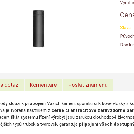
Výrobc
Cena
Sleva:
Původn
Dostup
š dotaz
Komentáře
Poslat známénu
ody slouží k
propojení
Vašich kamen, sporáku či krbové vložky s 
va je tvořena nástřikem z
černé či antracitové
žáruvzdorné bar
(certifikát systému řízení výroby) jsou zárukou dlouhodobé životnos
ějších typů trubek a tvarovek, garantuje
připojení všech dostupný