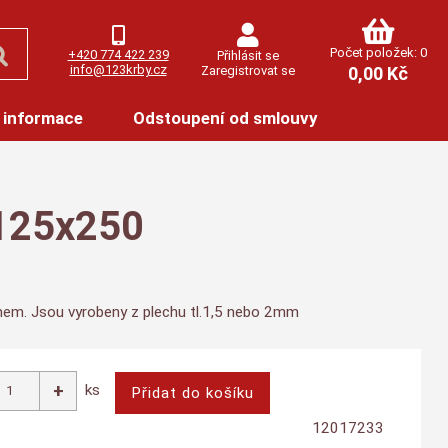
Počet položek: 0
+420 774 422 239
Přihlásit se
info@123krby.cz
Zaregistrovat se
0,00 Kč
 informace
Odstoupení od smlouvy
 125x250
ínem. Jsou vyrobeny z plechu tl.1,5 nebo 2mm
ks
12017233