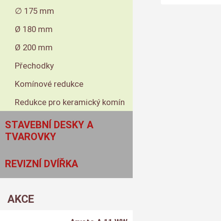
∅ 175 mm
Ø 180 mm
Ø 200 mm
Přechodky
Komínové redukce
Redukce pro keramický komín
STAVEBNÍ DESKY A
TVAROVKY
REVIZNÍ DVÍŘKA
AKCE