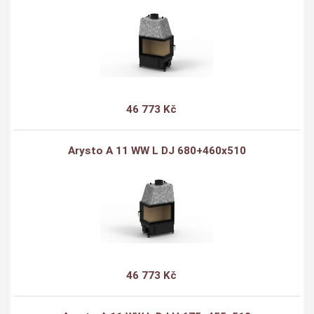
46 773 Kč
Arysto A 11 WW L DJ 680+460x510
46 773 Kč