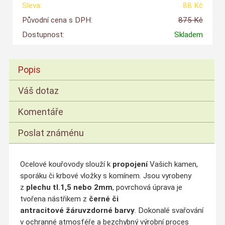
Sleva:
88 Kč
Původní cena s DPH:
875 Kč
Dostupnost:
Skladem
Popis
Váš dotaz
Komentáře
Poslat známénu
Ocelové kouřovody slouží k
propojení
Vašich kamen,
sporáku či krbové vložky s komínem. Jsou vyrobeny
z
plechu tl.1,5 nebo 2mm
, povrchová úprava je
tvořena nástřikem z
černé či
antracitové
žáruvzdorné barvy
. Dokonalé svařování
v ochranné atmosféře a bezchybný výrobní proces