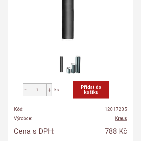
ks
Kód:
12017235
Výrobce:
Kraus
Cena s DPH:
788 Kč