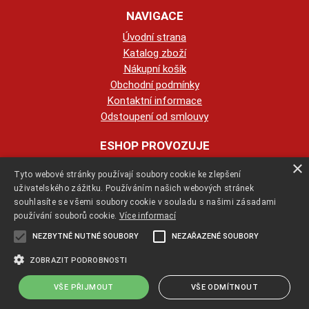
NAVIGACE
Úvodní strana
Katalog zboží
Nákupní košík
Obchodní podmínky
Kontaktní informace
Odstoupení od smlouvy
ESHOP PROVOZUJE
×
Tyto webové stránky používají soubory cookie ke zlepšení
123KRBY s.r.o.
uživatelského zážitku. Používáním našich webových stránek
souhlasíte se všemi soubory cookie v souladu s našimi zásadami
+420 774 422 239
používání souborů cookie.
Více informací
NEZBYTNĚ NUTNÉ SOUBORY
NEZAŘAZENÉ SOUBORY
info@123krby.cz
ZOBRAZIT PODROBNOSTI
VŠE PŘIJMOUT
VŠE ODMÍTNOUT
Copyright ©
jak-se-stavi-krb.cz
,
provozováno na systému
tvorba e-
shopu
a
pronájem e-shopu
Shop5.cz