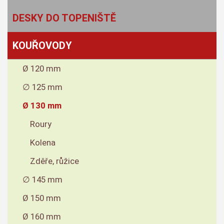
DESKY DO TOPENIŠTĚ
KOUŘOVODY
Ø 120 mm
∅ 125 mm
Ø 130 mm
Roury
Kolena
Zděře, růžice
∅ 145 mm
Ø 150 mm
Ø 160 mm