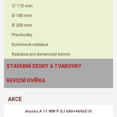
∅ 175 mm
Ø 180 mm
Ø 200 mm
Přechodky
Komínové redukce
Redukce pro keramický komín
STAVEBNÍ DESKY A TVAROVKY
REVIZNÍ DVÍŘKA
AKCE
Arysto A 11 WW P DJ 680+460x510