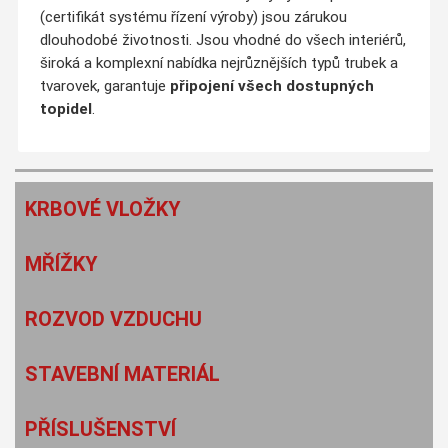
(certifikát systému řízení výroby) jsou zárukou
dlouhodobé životnosti. Jsou vhodné do všech interiérů,
široká a komplexní nabídka nejrůznějších typů trubek a
tvarovek, garantuje
připojení všech dostupných
topidel
.
KRBOVÉ VLOŽKY
MŘÍŽKY
ROZVOD VZDUCHU
STAVEBNÍ MATERIÁL
PŘÍSLUŠENSTVÍ