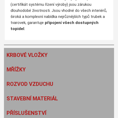
(certifikát systému řízení výroby) jsou zárukou
dlouhodobé životnosti. Jsou vhodné do všech interiérů,
široká a komplexní nabídka nejrůznějších typů trubek a
tvarovek, garantuje
připojení všech dostupných
topidel
.
KRBOVÉ VLOŽKY
MŘÍŽKY
ROZVOD VZDUCHU
STAVEBNÍ MATERIÁL
PŘÍSLUŠENSTVÍ