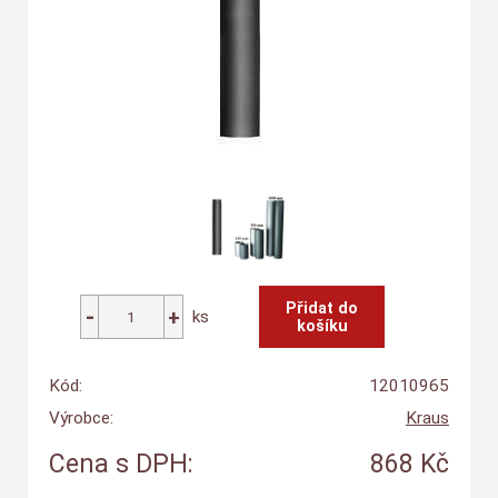
ks
Kód:
12010965
Výrobce:
Kraus
Cena s DPH:
868 Kč