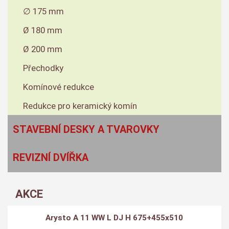
∅ 175 mm
Ø 180 mm
Ø 200 mm
Přechodky
Komínové redukce
Redukce pro keramický komín
STAVEBNÍ DESKY A TVAROVKY
REVIZNÍ DVÍŘKA
AKCE
Arysto A 11 WW L DJ H 675+455x510