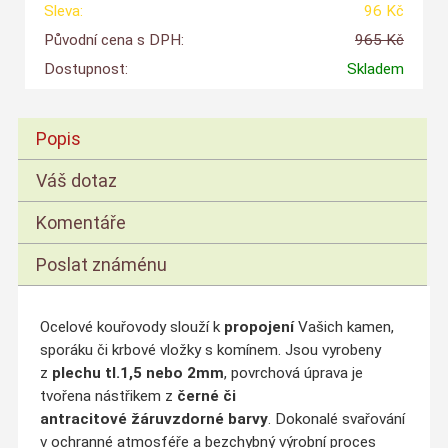
Sleva:
96 Kč
Původní cena s DPH:
965 Kč
Dostupnost:
Skladem
Popis
Váš dotaz
Komentáře
Poslat známénu
Ocelové kouřovody slouží k
propojení
Vašich kamen,
sporáku či krbové vložky s komínem. Jsou vyrobeny
z
plechu tl.1,5 nebo 2mm
, povrchová úprava je
tvořena nástřikem z
černé či
antracitové
žáruvzdorné barvy
. Dokonalé svařování
v ochranné atmosféře a bezchybný výrobní proces