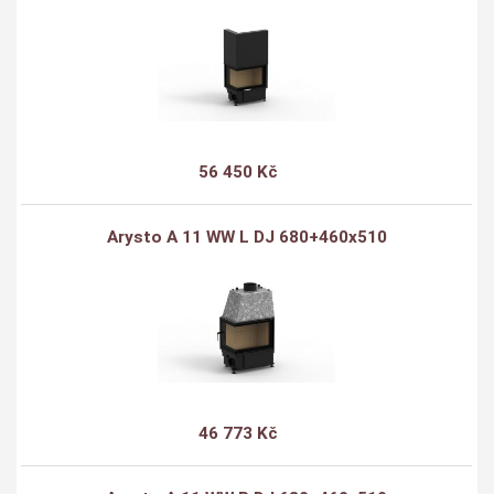
56 450 Kč
Arysto A 11 WW L DJ 680+460x510
46 773 Kč