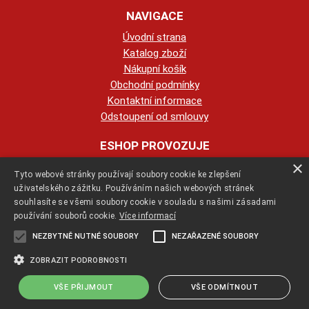
NAVIGACE
Úvodní strana
Katalog zboží
Nákupní košík
Obchodní podmínky
Kontaktní informace
Odstoupení od smlouvy
ESHOP PROVOZUJE
×
Tyto webové stránky používají soubory cookie ke zlepšení
123KRBY s.r.o.
uživatelského zážitku. Používáním našich webových stránek
souhlasíte se všemi soubory cookie v souladu s našimi zásadami
+420 774 422 239
používání souborů cookie.
Více informací
NEZBYTNĚ NUTNÉ SOUBORY
NEZAŘAZENÉ SOUBORY
info@123krby.cz
ZOBRAZIT PODROBNOSTI
VŠE PŘIJMOUT
VŠE ODMÍTNOUT
Copyright ©
jak-se-stavi-krb.cz
,
provozováno na systému
tvorba e-
shopu
a
pronájem e-shopu
Shop5.cz