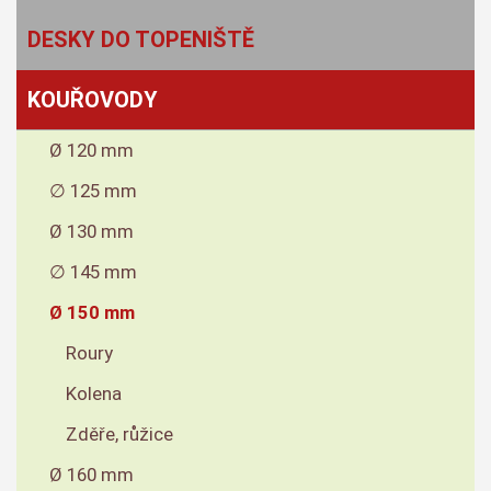
DESKY DO TOPENIŠTĚ
KOUŘOVODY
Ø 120 mm
∅ 125 mm
Ø 130 mm
∅ 145 mm
Ø 150 mm
Roury
Kolena
Zděře, růžice
Ø 160 mm