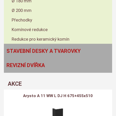
Ø 180 mm
Ø 200 mm
Přechodky
Komínové redukce
Redukce pro keramický komín
STAVEBNÍ DESKY A TVAROVKY
REVIZNÍ DVÍŘKA
AKCE
Arysto A 11 WW L DJ H 675+455x510