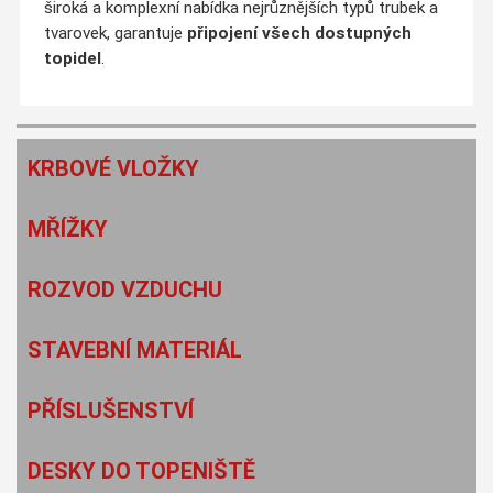
široká a komplexní nabídka nejrůznějších typů trubek a
tvarovek, garantuje
připojení všech dostupných
topidel
.
KRBOVÉ VLOŽKY
MŘÍŽKY
ROZVOD VZDUCHU
STAVEBNÍ MATERIÁL
PŘÍSLUŠENSTVÍ
DESKY DO TOPENIŠTĚ