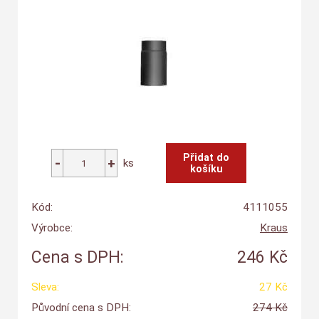
ks
Kód:
4111055
Výrobce:
Kraus
Cena s DPH:
246 Kč
Sleva:
27 Kč
Původní cena s DPH:
274 Kč