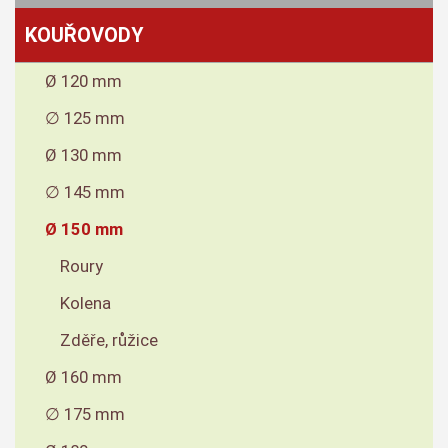
KOUŘOVODY
Ø 120 mm
∅ 125 mm
Ø 130 mm
∅ 145 mm
Ø 150 mm
Roury
Kolena
Zděře, růžice
Ø 160 mm
∅ 175 mm