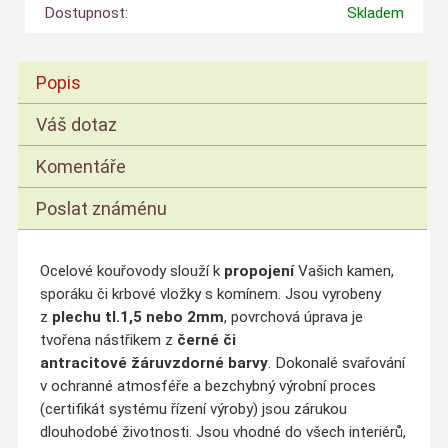
Dostupnost:
Skladem
Popis
Váš dotaz
Komentáře
Poslat známénu
Ocelové kouřovody slouží k
propojení
Vašich kamen,
sporáku či krbové vložky s komínem. Jsou vyrobeny
z
plechu tl.1,5 nebo 2mm
, povrchová úprava je
tvořena nástřikem z
černé či
antracitové
žáruvzdorné barvy
. Dokonalé svařování
v ochranné atmosféře a bezchybný výrobní proces
(certifikát systému řízení výroby) jsou zárukou
dlouhodobé životnosti. Jsou vhodné do všech interiérů,