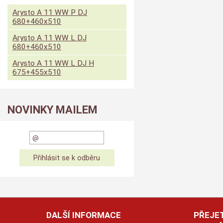
Arysto A 11 WW P DJ
680+460x510
Arysto A 11 WW L DJ
680+460x510
Arysto A 11 WW L DJ H
675+455x510
NOVINKY MAILEM
DALŠÍ INFORMACE
PŘEJET