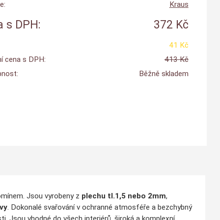
e:
Kraus
 s DPH:
372 Kč
41 Kč
í cena s DPH:
413 Kč
nost:
Běžně skladem
komínem. Jsou vyrobeny z
plechu tl.1,5 nebo 2mm
,
vy
. Dokonalé svařování v ochranné atmosféře a bezchybný
ti. Jsou vhodné do všech interiérů, široká a komplexní