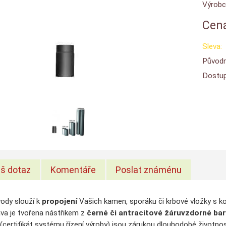
Výrobc
Cena
Sleva:
Původn
Dostup
š dotaz
Komentáře
Poslat známénu
ody slouží k
propojení
Vašich kamen, sporáku či krbové vložky s 
va je tvořena nástřikem z
černé či antracitové
žáruvzdorné bar
(certifikát systému řízení výroby) jsou zárukou dlouhodobé životnos