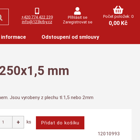
Počet položek: 0
+420 774 422 239
Přihlásit se
info@123krby.cz
Zaregistrovat se
0,00 Kč
 informace
Odstoupení od smlouvy
x250x1,5 mm
ínem. Jsou vyrobeny z plechu tl.1,5 nebo 2mm
ks
12010993