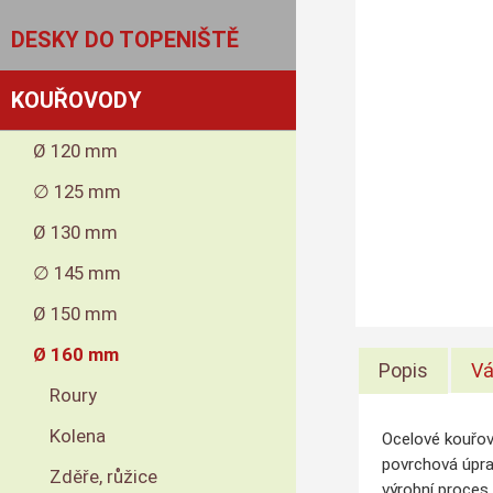
DESKY DO TOPENIŠTĚ
KOUŘOVODY
Ø 120 mm
∅ 125 mm
Ø 130 mm
∅ 145 mm
Ø 150 mm
Ø 160 mm
Popis
Vá
Roury
Kolena
Ocelové kouřov
povrchová úpra
Zděře, růžice
výrobní proces 