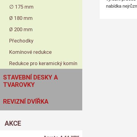
nabídka nejrůzn
∅ 175 mm
Ø 180 mm
Ø 200 mm
Přechodky
Komínové redukce
Redukce pro keramický komín
STAVEBNÍ DESKY A
TVAROVKY
REVIZNÍ DVÍŘKA
AKCE