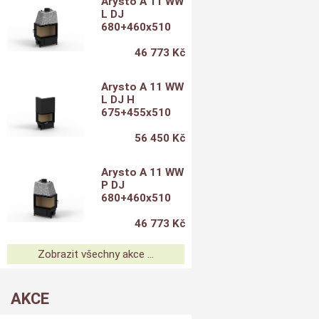
Arysto A 11 WW
L DJ
680+460x510
46 773 Kč
Arysto A 11 WW
L DJ H
675+455x510
56 450 Kč
Arysto A 11 WW
P DJ
680+460x510
46 773 Kč
Zobrazit všechny akce ...
AKCE