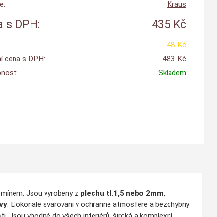
e:
Kraus
 s DPH:
435 Kč
48 Kč
í cena s DPH:
483 Kč
nost:
Skladem
komínem. Jsou vyrobeny z
plechu tl.1,5 nebo 2mm
,
vy
. Dokonalé svařování v ochranné atmosféře a bezchybný
ti. Jsou vhodné do všech interiérů, široká a komplexní