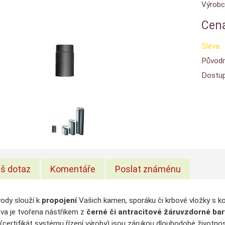
Výrobc
Cena
Sleva:
Původn
Dostup
š dotaz
Komentáře
Poslat známénu
ody slouží k
propojení
Vašich kamen, sporáku či krbové vložky s 
va je tvořena nástřikem z
černé či antracitové
žáruvzdorné bar
(certifikát systému řízení výroby) jsou zárukou dlouhodobé životnos