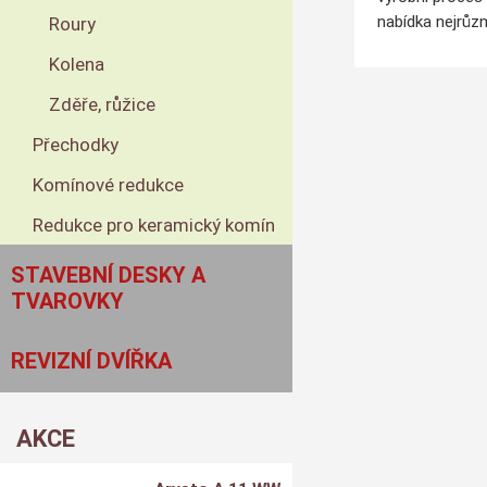
nabídka nejrůzn
Roury
Kolena
Zděře, růžice
Přechodky
Komínové redukce
Redukce pro keramický komín
STAVEBNÍ DESKY A
TVAROVKY
REVIZNÍ DVÍŘKA
AKCE