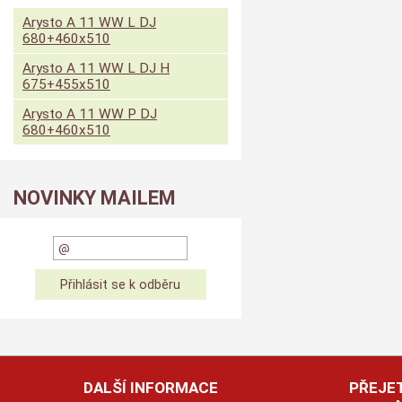
Arysto A 11 WW L DJ
680+460x510
Arysto A 11 WW L DJ H
675+455x510
Arysto A 11 WW P DJ
680+460x510
NOVINKY MAILEM
DALŠÍ INFORMACE
PŘEJET