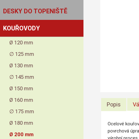
DESKY DO TOPENIŠTĚ
KOUŘOVODY
Ø 120 mm
∅ 125 mm
Ø 130 mm
∅ 145 mm
Ø 150 mm
Ø 160 mm
Popis
Vá
∅ 175 mm
Ø 180 mm
Ocelové kouřov
povrchová úpra
Ø 200 mm
výrobní proces 