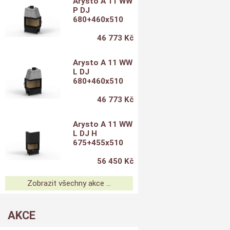
Arysto A 11 WW
P DJ
680+460x510
46 773 Kč
Arysto A 11 WW
L DJ
680+460x510
46 773 Kč
Arysto A 11 WW
L DJ H
675+455x510
56 450 Kč
Zobrazit všechny akce ...
AKCE