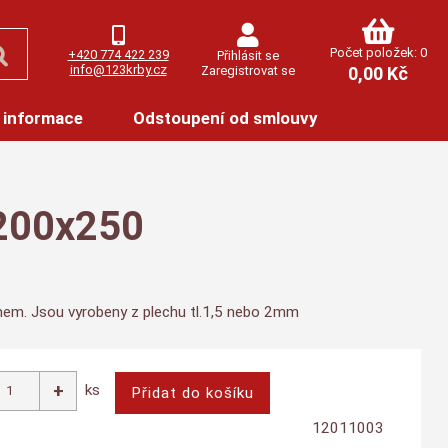
Počet položek: 0
+420 774 422 239
Přihlásit se
info@123krby.cz
Zaregistrovat se
0,00 Kč
 informace
Odstoupení od smlouvy
 200x250
ínem. Jsou vyrobeny z plechu tl.1,5 nebo 2mm
ks
12011003