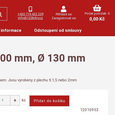
Počet položek: 0
+420 774 422 239
Přihlásit se
info@123krby.cz
Zaregistrovat se
0,00 Kč
 informace
Odstoupení od smlouvy
 500 mm, Ø 130 mm
ínem. Jsou vyrobeny z plechu tl.1,5 nebo 2mm
ks
12010953