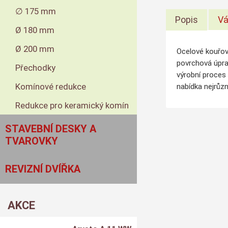
∅ 175 mm
Popis
Vá
Ø 180 mm
Ø 200 mm
Ocelové kouřov
povrchová úpra
Přechodky
výrobní proces 
Komínové redukce
nabídka nejrůzn
Redukce pro keramický komín
STAVEBNÍ DESKY A
TVAROVKY
REVIZNÍ DVÍŘKA
AKCE