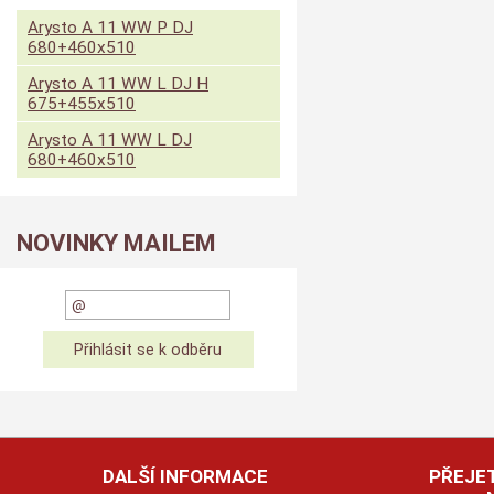
Arysto A 11 WW P DJ
680+460x510
Arysto A 11 WW L DJ H
675+455x510
Arysto A 11 WW L DJ
680+460x510
NOVINKY MAILEM
DALŠÍ INFORMACE
PŘEJET