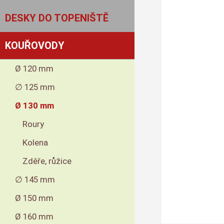
DESKY DO TOPENIŠTĚ
KOUŘOVODY
Ø 120 mm
∅ 125 mm
Ø 130 mm
Roury
Kolena
Zděře, růžice
∅ 145 mm
Ø 150 mm
Ø 160 mm