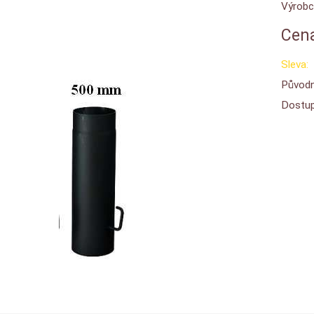
Výrobc
Cena
Sleva:
Původn
Dostup