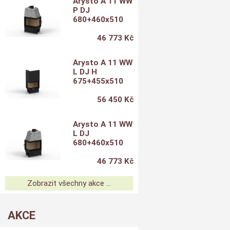
Arysto A 11 WW
P DJ
680+460x510
46 773 Kč
Arysto A 11 WW
L DJ H
675+455x510
56 450 Kč
Arysto A 11 WW
L DJ
680+460x510
46 773 Kč
Zobrazit všechny akce ...
AKCE