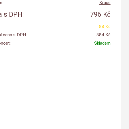
e:
Kraus
 s DPH:
796 Kč
88 Kč
í cena s DPH:
884 Kč
nost:
Skladem