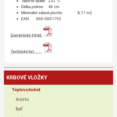
Teplota spalin 232 °C
Délka polene 40 cm
Minimální sálavá plocha 8,17 m2
EAN 000-0001793
Energetický štítek
Technický list
KRBOVÉ VLOŽKY
Teplovzdušné
Arysto
BeF