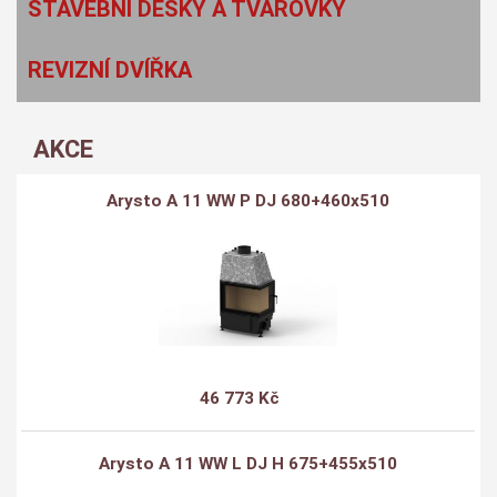
STAVEBNÍ DESKY A TVAROVKY
REVIZNÍ DVÍŘKA
AKCE
Arysto A 11 WW P DJ 680+460x510
46 773 Kč
Arysto A 11 WW L DJ H 675+455x510