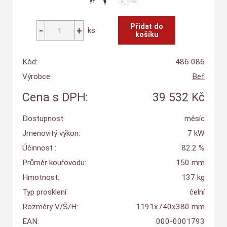
ks
Kód:
486 086
Výrobce:
Bef
Cena s DPH:
39 532 Kč
Dostupnost:
měsíc
Jmenovitý výkon:
7 kW
Účinnost :
82.2 %
Průměr kouřovodu:
150 mm
Hmotnost:
137 kg
Typ prosklení:
čelní
Rozměry V/Š/H:
1191x740x380 mm
EAN:
000-0001793