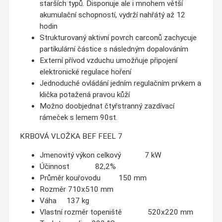
starších typů. Disponuje ale i mnohem větší
akumulační schopností, vydrží nahřátý až 12
hodin
Strukturovaný aktivní povrch carconů zachycuje
partikulární částice s následným dopalováním
Externí přívod vzduchu umožňuje připojení
elektronické regulace hoření
Jednoduché ovládání jedním regulačním prvkem a
klička potažená pravou kůží
Možno doobjednat čtyřstranný zazdívací
rámeček s lemem 90st.
KRBOVÁ VLOŽKA BEF FEEL 7
Jmenovitý výkon celkový 7 kW
Účinnost 82,2%
Průměr kouřovodu 150 mm
Rozměr 710x510 mm
Váha 137 kg
Vlastní rozměr topeniště 520x220 mm