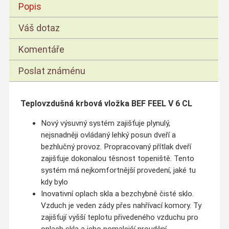
Popis
Váš dotaz
Komentáře
Poslat známénu
Teplovzdušná krbová vložka BEF FEEL V 6 CL
Nový výsuvný systém zajišťuje plynulý,
nejsnadněji ovládaný lehký posun dveří a
bezhlučný provoz. Propracovaný přítlak dveří
zajišťuje dokonalou těsnost topeniště. Tento
systém má nejkomfortnější provedení, jaké tu
kdy bylo
Inovativní oplach skla a bezchybně čisté sklo.
Vzduch je veden zády přes nahřívací komory. Ty
zajišťují vyšší teplotu přivedeného vzduchu pro
oplach skla a jeho pomalejší proudění