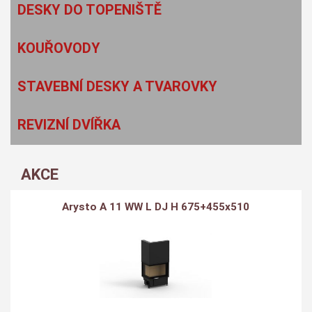
DESKY DO TOPENIŠTĚ
KOUŘOVODY
STAVEBNÍ DESKY A TVAROVKY
REVIZNÍ DVÍŘKA
AKCE
Arysto A 11 WW L DJ H 675+455x510