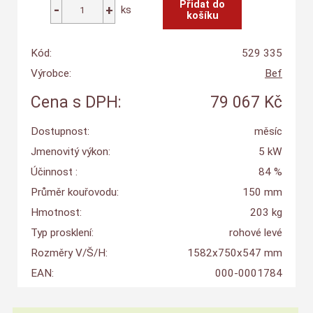
ks
Kód:
529 335
Výrobce:
Bef
Cena s DPH:
79 067 Kč
Dostupnost:
měsíc
Jmenovitý výkon:
5 kW
Účinnost :
84 %
Průměr kouřovodu:
150 mm
Hmotnost:
203 kg
Typ prosklení:
rohové levé
Rozměry V/Š/H:
1582x750x547 mm
EAN:
000-0001784