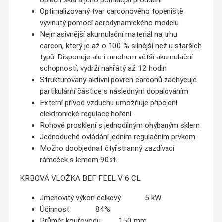
Optimalizovaný tvar carconového topeniště
vyvinutý pomocí aerodynamického modelu
Nejmasivnější akumulační materiál na trhu
carcon, který je až o 100 % silnější než u starších
typů. Disponuje ale i mnohem větší akumulační
schopností, vydrží nahřátý až 12 hodin
Strukturovaný aktivní povrch carconů zachycuje
partikulární částice s následným dopalováním
Externí přívod vzduchu umožňuje připojení
elektronické regulace hoření
Rohové prosklení s jednodílným ohýbaným sklem
Jednoduché ovládání jedním regulačním prvkem
Možno doobjednat čtyřstranný zazdívací
rámeček s lemem 90st.
KRBOVÁ VLOŽKA BEF FEEL V 6 CL
Jmenovitý výkon celkový 5 kW
Účinnost 84%
Průměr kouřovodu 150 mm