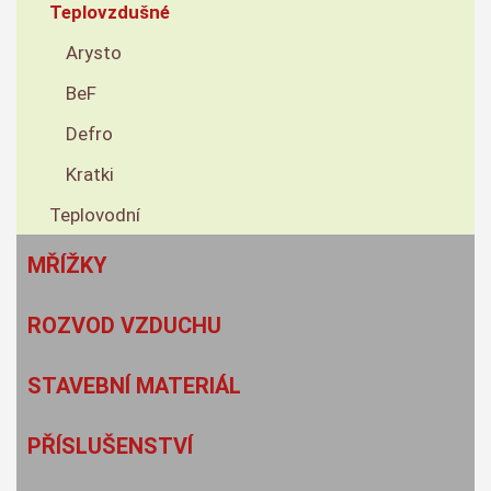
Teplovzdušné
Arysto
BeF
Defro
Kratki
Teplovodní
MŘÍŽKY
ROZVOD VZDUCHU
STAVEBNÍ MATERIÁL
PŘÍSLUŠENSTVÍ