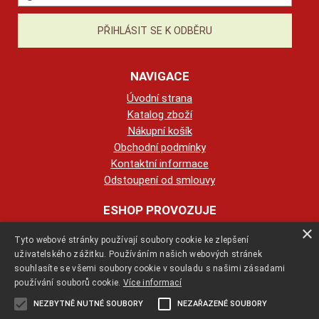
NAVIGACE
Úvodní strana
Katalog zboží
Nákupní košík
Obchodní podmínky
Kontaktní informace
Odstoupení od smlouvy
ESHOP PROVOZUJE
×
Tyto webové stránky používají soubory cookie ke zlepšení
123KRBY s.r.o.
uživatelského zážitku. Používáním našich webových stránek
souhlasíte se všemi soubory cookie v souladu s našimi zásadami
+420 774 422 239
používání souborů cookie.
Více informací
NEZBYTNĚ NUTNÉ SOUBORY
NEZAŘAZENÉ SOUBORY
info@123krby.cz