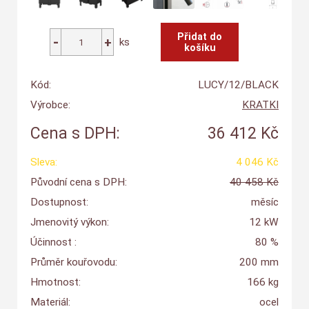
ks
Kód:
LUCY/12/BLACK
Výrobce:
KRATKI
Cena s DPH:
36 412 Kč
Sleva:
4 046 Kč
Původní cena s DPH:
40 458 Kč
Dostupnost:
měsíc
Jmenovitý výkon:
12 kW
Účinnost :
80 %
Průměr kouřovodu:
200 mm
Hmotnost:
166 kg
Materiál:
ocel