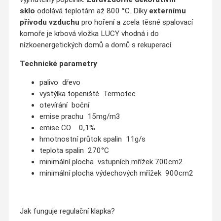
sklo
odolává teplotám až 800 °C. Díky
externímu
přívodu vzduchu
pro hoření a zcela těsné spalovací
komoře je krbová vložka LUCY vhodná i do
nízkoenergetických domů a domů s rekuperací.
Technické parametry
palivo dřevo
vystýlka topeniště Termotec
otevírání boční
emise prachu 15mg/m3
emise CO 0,1%
hmotnostní průtok spalin 11g/s
teplota spalin 270°C
minimální plocha vstupních mřížek 700cm2
minimální plocha výdechových mřížek 900cm2
Jak funguje regulační klapka?