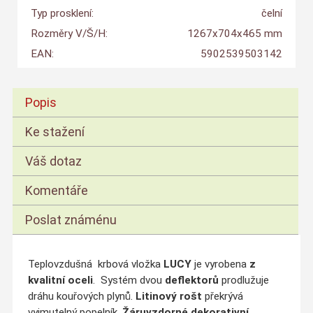
Typ prosklení:
čelní
Rozměry V/Š/H:
1267x704x465 mm
EAN:
5902539503142
Popis
Ke stažení
Váš dotaz
Komentáře
Poslat známénu
Teplovzdušná krbová vložka
LUCY
je vyrobena
z
kvalitní oceli
. Systém dvou
deflektorů
prodlužuje
dráhu kouřových plynů.
Litinový rošt
překrývá
vyjmutelný popelník.
Žáruvzdorné dekorativní