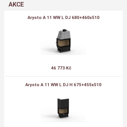
AKCE
Arysto A 11 WW L DJ 680+460x510
46 773 Kč
Arysto A 11 WW L DJ H 675+455x510