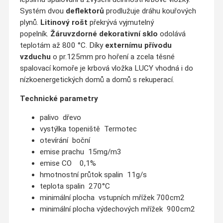
Systém dvou
deflektorů
prodlužuje dráhu kouřových
plynů.
Litinový rošt
překrývá vyjmutelný
popelník.
Žáruvzdorné dekorativní sklo
odolává
teplotám až 800 °C. Díky
externímu přívodu
vzduchu
o pr.125mm pro hoření a zcela těsné
spalovací komoře je krbová vložka LUCY vhodná i do
nízkoenergetických domů a domů s rekuperací.
Technické parametry
palivo dřevo
vystýlka topeniště Termotec
otevírání boční
emise prachu 15mg/m3
emise CO 0,1%
hmotnostní průtok spalin 11g/s
teplota spalin 270°C
minimální plocha vstupních mřížek 700cm2
minimální plocha výdechových mřížek 900cm2