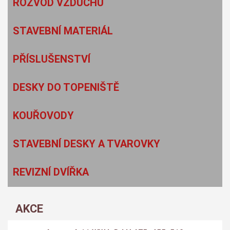
ROZVOD VZDUCHU
STAVEBNÍ MATERIÁL
PŘÍSLUŠENSTVÍ
DESKY DO TOPENIŠTĚ
KOUŘOVODY
STAVEBNÍ DESKY A TVAROVKY
REVIZNÍ DVÍŘKA
AKCE