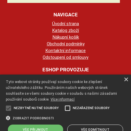
NAVIGACE
Úvodní strana
Katalog zboží
Nákupní košík
Obchodní podmínky
Kontaktní informace
Odstoupení od smlouvy
ESHOP PROVOZUJE
×
Tyto webové stránky používají soubory cookie ke zlepšení
123KRBY s.r.o.
uživatelského zážitku. Používáním našich webových stránek
souhlasíte se všemi soubory cookie v souladu s našimi zásadami
+420 774 422 239
používání souborů cookie.
Více informací
NEZBYTNĚ NUTNÉ SOUBORY
NEZAŘAZENÉ SOUBORY
info@123krby.cz
ZOBRAZIT PODROBNOSTI
VŠE PŘIJMOUT
VŠE ODMÍTNOUT