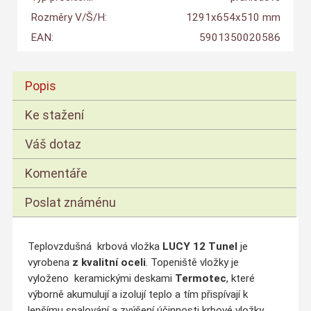
Rozměry V/Š/H:
1291x654x510 mm
EAN:
5901350020586
Popis
Ke stažení
Váš dotaz
Komentáře
Poslat známénu
Teplovzdušná krbová vložka
LUCY 12 Tunel
je
vyrobena
z kvalitní oceli
. Topeniště vložky je
vyloženo keramickými deskami
Termotec
, které
výborně akumulují a izolují teplo a tím přispívají k
lepšímu spalování a zvýšení účinnosti krbové vložky.