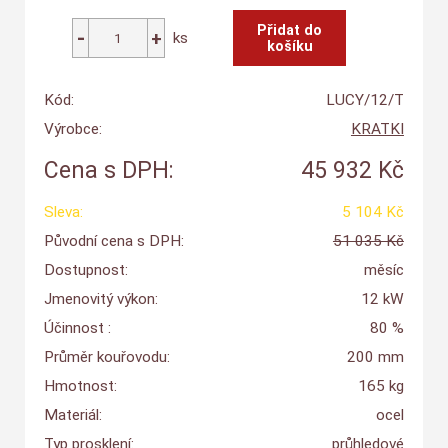
ks
Kód:
LUCY/12/T
Výrobce:
KRATKI
Cena s DPH:
45 932 Kč
Sleva:
5 104 Kč
Původní cena s DPH:
51 035 Kč
Dostupnost:
měsíc
Jmenovitý výkon:
12 kW
Účinnost :
80 %
Průměr kouřovodu:
200 mm
Hmotnost:
165 kg
Materiál:
ocel
Typ prosklení:
průhledové