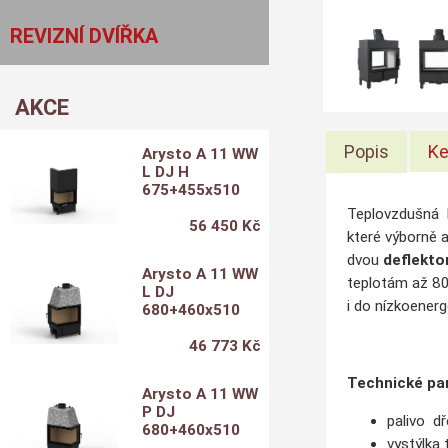
REVIZNÍ DVÍŘKA
AKCE
Popis
Ke
Arysto A 11 WW
L DJ H
675+455x510
Teplovzdušná 
56 450 Kč
které výborně a
dvou
deflekto
Arysto A 11 WW
teplotám až 80
L DJ
i do nízkoener
680+460x510
46 773 Kč
Technické pa
Arysto A 11 WW
P DJ
palivo d
680+460x510
vystýlka