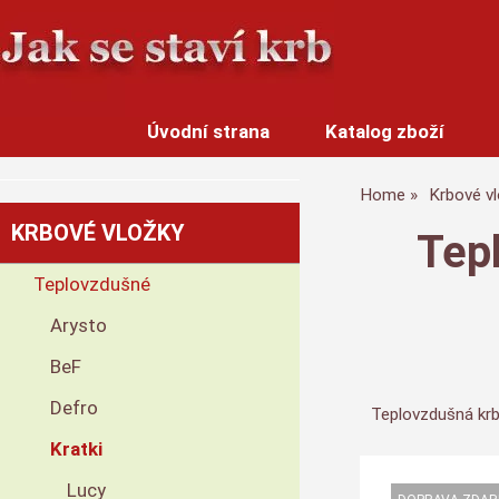
Úvodní strana
Katalog zboží
Home
Krbové v
KRBOVÉ VLOŽKY
Tep
Teplovzdušné
Arysto
BeF
Defro
Teplovzdušná krb
Kratki
Lucy