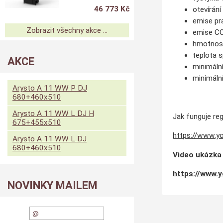
46 773 Kč
otevírání
emise p
Zobrazit všechny akce ...
emise C
hmotnost
teplota 
AKCE
minimáln
minimáln
Arysto A 11 WW P DJ
680+460x510
Arysto A 11 WW L DJ H
Jak funguje re
675+455x510
https://www.
Arysto A 11 WW L DJ
680+460x510
Video ukázka
https://www.
NOVINKY MAILEM