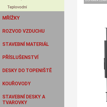
Teplovodní
MŘÍŽKY
ROZVOD VZDUCHU
STAVEBNÍ MATERIÁL
PŘÍSLUŠENSTVÍ
DESKY DO TOPENIŠTĚ
KOUŘOVODY
STAVEBNÍ DESKY A
TVAROVKY