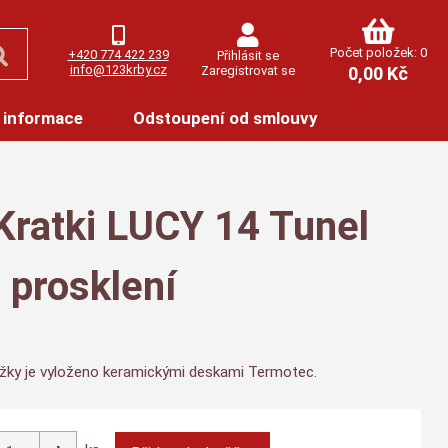
Počet položek: 0
+420 774 422 239
Přihlásit se
info@123krby.cz
Zaregistrovat se
0,00 Kč
 informace
Odstoupení od smlouvy
Kratki LUCY 14 Tunel
 prosklení
ložky je vyloženo keramickými deskami Termotec.