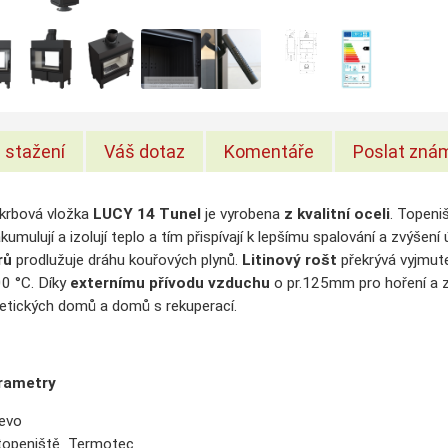
 stažení
Váš dotaz
Komentáře
Poslat zná
krbová vložka
LUCY 14 Tunel
je vyrobena
z kvalitní oceli
. Topeni
kumulují a izolují teplo a tím přispívají k lepšímu spalování a zvýšen
rů
prodlužuje dráhu kouřových plynů.
Litinový rošt
překrývá vyjmute
0 °C. Díky
externímu přívodu vzduchu
o pr.125mm pro hoření a z
getických domů a domů s rekuperací.
rametry
řevo
 topeniště Termotec