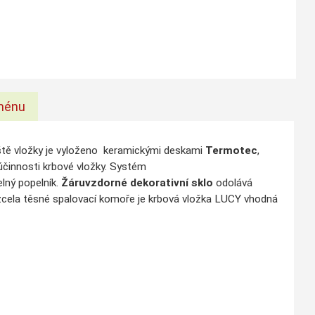
ménu
ště vložky je vyloženo keramickými deskami
Termotec
,
í účinnosti krbové vložky. Systém
lný popelník.
Žáruvzdorné dekorativní sklo
odolává
cela těsné spalovací komoře je krbová vložka LUCY vhodná