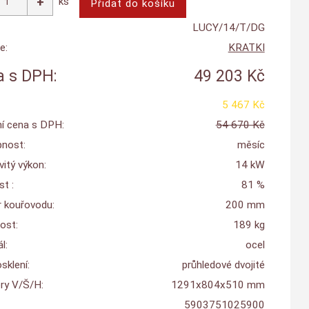
ks
LUCY/14/T/DG
e:
KRATKI
 s DPH:
49 203 Kč
5 467 Kč
í cena s DPH:
54 670 Kč
nost:
měsíc
itý výkon:
14 kW
t :
81 %
 kouřovodu:
200 mm
ost:
189 kg
l:
ocel
sklení:
průhledové dvojité
y V/Š/H:
1291x804x510 mm
5903751025900