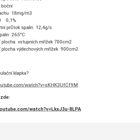
 boční
rachu 18mg/m3
O 0,1%
ní průtok spalin 12,4g/s
spalin 265°C
í plocha vstupních mřížek 700cm2
í plocha výdechových mřížek 900cm2
gulační klapka?
youtube.com/watch?v=sKHK3UfCf9M
 zde:
youtube.com/watch?v=LkxJ3u-8LPA