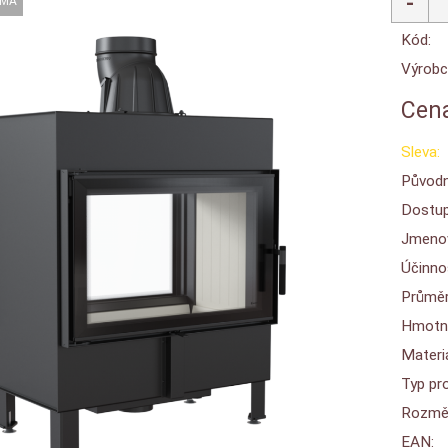
Kód:
Výrobc
Cena
Sleva:
Původn
Dostup
Jmenov
Účinnos
Průměr
Hmotn
Materiá
Typ pro
Rozměr
EAN: