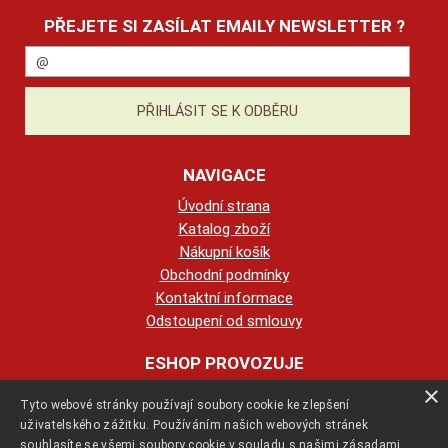
PŘEJETE SI ZASÍLAT EMAILY NEWSLETTER ?
NAVIGACE
Úvodní strana
Katalog zboží
Nákupní košík
Obchodní podmínky
Kontaktní informace
Odstoupení od smlouvy
ESHOP PROVOZUJE
×
Tyto webové stránky používají soubory cookie ke zlepšení
123KRBY s.r.o.
uživatelského zážitku. Používáním našich webových stránek
souhlasíte se všemi soubory cookie v souladu s našimi zásadami