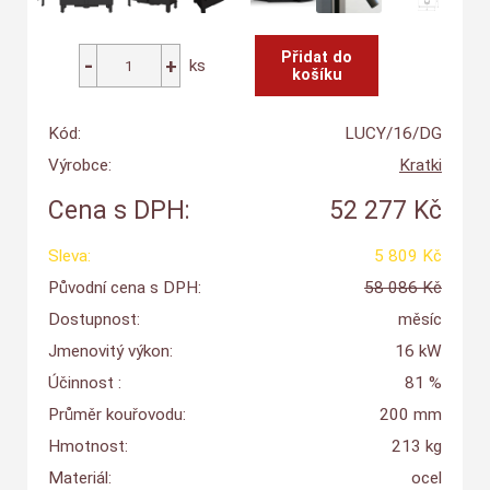
ks
Kód:
LUCY/16/DG
Výrobce:
Kratki
Cena s DPH:
52 277 Kč
Sleva:
5 809 Kč
Původní cena s DPH:
58 086 Kč
Dostupnost:
měsíc
Jmenovitý výkon:
16 kW
Účinnost :
81 %
Průměr kouřovodu:
200 mm
Hmotnost:
213 kg
Materiál:
ocel