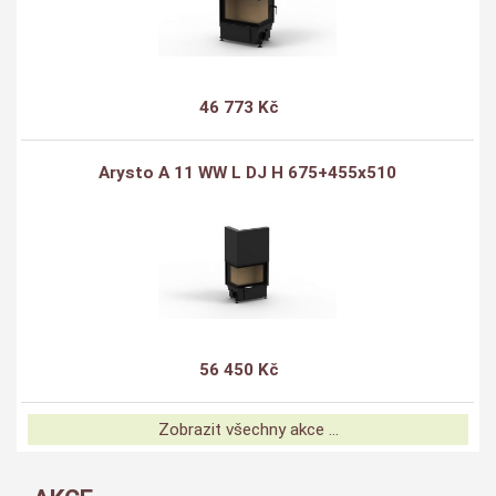
46 773 Kč
Arysto A 11 WW L DJ H 675+455x510
56 450 Kč
Zobrazit všechny akce ...