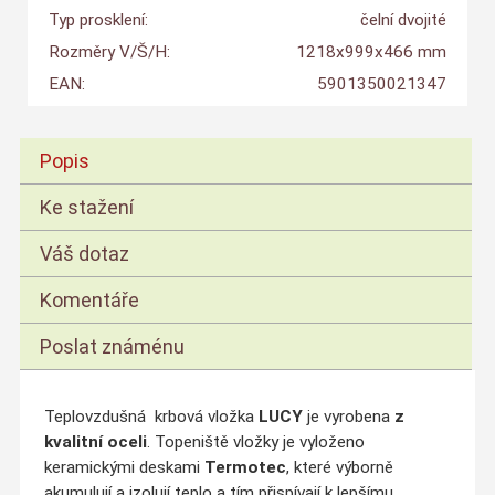
Typ prosklení:
čelní dvojité
Rozměry V/Š/H:
1218x999x466 mm
EAN:
5901350021347
Popis
Ke stažení
Váš dotaz
Komentáře
Poslat známénu
Teplovzdušná krbová vložka
LUCY
je vyrobena
z
kvalitní oceli
. Topeniště vložky je vyloženo
keramickými deskami
Termotec
, které výborně
akumulují a izolují teplo a tím přispívají k lepšímu