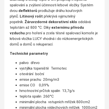
spalování a zvýšení účinnosti krbové vložky. Systém
dvou
deflektorů
prodlužuje dráhu kouřových
plynů.
Litinový rošt
překrývá vyjmutelný
popelník.
Žáruvzdorné dekorativní sklo
odolává
teplotám až 800 °C. Díky
externímu přívodu
vzduchu
pro hoření a zcela těsné spalovací komoře je
krbová vložka LUCY vhodná i do nízkoenergetických
domů a domů s rekuperací.
Technické parametry
palivo dřevo
vystýlka topeniště Termotec
otevírání boční
emise prachu 20mg/m3
emise CO 0,09%
hmotnostní průtok spalin 13,7g/s
teplota spalin 260°C
minimální plocha vstupních mřížek 800cm2
minimální plocha výdechových mřížek 1000cm2