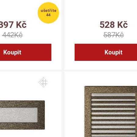
44
397
Kč
528
Kč
442
Kč
587
Kč