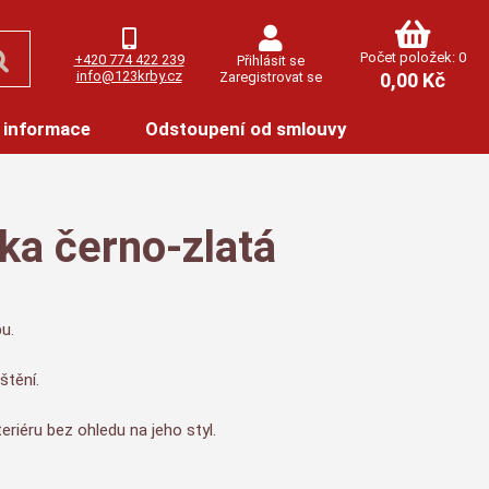
Počet položek: 0
+420 774 422 239
Přihlásit se
info@123krby.cz
Zaregistrovat se
0,00 Kč
 informace
Odstoupení od smlouvy
ka černo-zlatá
u.
štění.
teriéru bez ohledu na jeho styl.