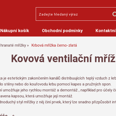
Nákupní košík
Obchodní podmínky
Kontaktní
hranaté mřížky
Krbová mřížka černo-zlatá
Kovová ventilační mříž
a je estetickým zakončením kanálů distribuujících teplý vzduch z krb
 do stěny nebo do kouřovodu krbu pomocí kapes a pružných spon.
í umožňuje jeho rychlou montáž a demontáž , například pro účely či
bavena kapsou, která umožňuje její montáž.
dnoduchý styl mřížky z něj činí prvek, který lze snadno přizpůsobit in
výše