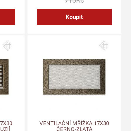
715
Kč
17X30
VENTILAČNÍ MŘÍŽKA 17X30
UZIÍ
ČERNO-ZLATÁ