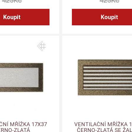
425
Kč
425
Kč
ČNÍ MŘÍŽKA 17X37
VENTILAČNÍ MŘÍŽKA 
ERNO-ZLATÁ
ČERNO-ZLATÁ SE ŽAL