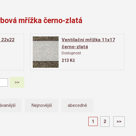
rbová mřížka černo-zlatá
a 22x22
Ventilační mřížka 11x17
černo-zlatá
Dostupnost:
213
Kč
ávanější
Nejnovější
abecedně
1
2
>>