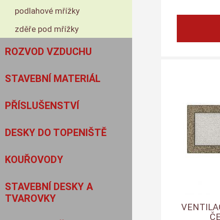
podlahové mřížky
zděře pod mřížky
ROZVOD VZDUCHU
STAVEBNÍ MATERIÁL
PŘÍSLUŠENSTVÍ
DESKY DO TOPENIŠTĚ
KOUŘOVODY
STAVEBNÍ DESKY A
TVAROVKY
VENTILA
Č