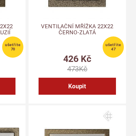
22X22
VENTILAČNÍ MŘÍŽKA 22X22
UZIÍ
ČERNO-ZLATÁ
70
47
426
Kč
473
Kč