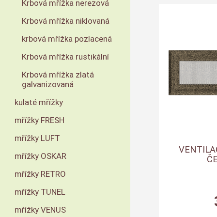
Krbová mřížka nerezová
Krbová mřížka niklovaná
krbová mřížka pozlacená
Krbová mřížka rustikální
Krbová mřížka zlatá
galvanizovaná
kulaté mřížky
mřížky FRESH
mřížky LUFT
VENTILA
mřížky OSKAR
Č
mřížky RETRO
mřížky TUNEL
mřížky VENUS