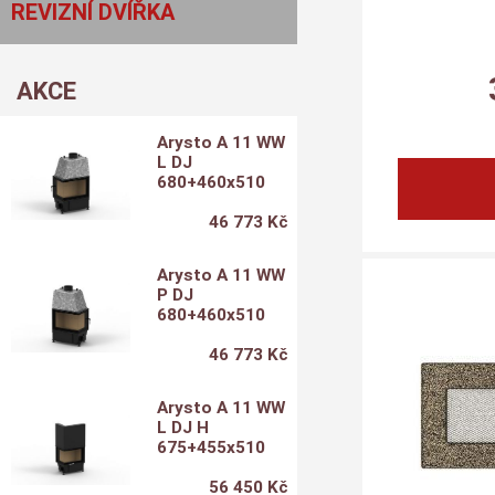
REVIZNÍ DVÍŘKA
AKCE
Arysto A 11 WW
L DJ
680+460x510
46 773 Kč
Arysto A 11 WW
P DJ
680+460x510
46 773 Kč
Arysto A 11 WW
L DJ H
675+455x510
56 450 Kč