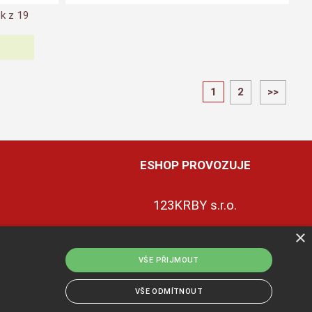
k z
19
1
2
>>
ESHOP PROVOZUJE
123KRBY s.r.o.
×
+420 774 422 239
ky
ce
VŠE PŘIJMOUT
info@123krby.cz
uvy
VŠE ODMÍTNOUT