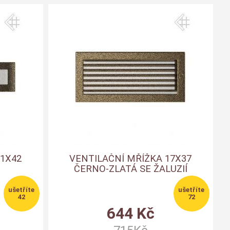
11X42
VENTILAČNÍ MŘÍŽKA 17X37
ČERNO-ZLATÁ SE ŽALUZIÍ
42
72
644
Kč