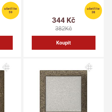
59
38
344
Kč
382
Kč