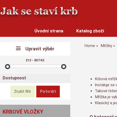
Úvodní strana
Katalog zboží
Home
Mřížky
Upravit výběr
213 - 857 Kč
Dostupnost
Krbová mřížk
Instaluje se
Takové řešen
Mřížka je vy
Klasický a je
KRBOVÉ VLOŽKY
O kategorii 