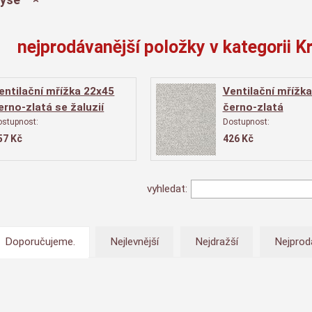
nejprodávanější položky v kategorii K
entilační mřížka 22x45
Ventilační mřížk
erno-zlatá se žaluzií
černo-zlatá
ostupnost:
Dostupnost:
57
Kč
426
Kč
vyhledat:
Doporučujeme.
Nejlevnější
Nejdražší
Nejprod