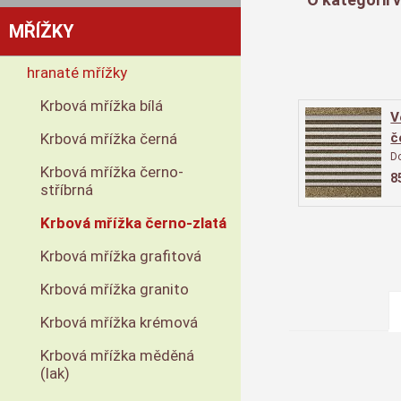
MŘÍŽKY
hranaté mřížky
Krbová mřížka bílá
V
č
Krbová mřížka černá
D
Krbová mřížka černo-
8
stříbrná
Krbová mřížka černo-zlatá
Krbová mřížka grafitová
Krbová mřížka granito
Krbová mřížka krémová
Krbová mřížka měděná
(lak)