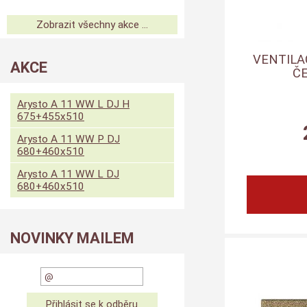
Zobrazit všechny akce ...
VENTILA
AKCE
Č
Arysto A 11 WW L DJ H
675+455x510
Arysto A 11 WW P DJ
680+460x510
Arysto A 11 WW L DJ
680+460x510
NOVINKY MAILEM