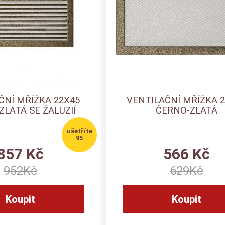
ČNÍ MŘÍŽKA 22X45
VENTILAČNÍ MŘÍŽKA 
LATÁ SE ŽALUZIÍ
ČERNO-ZLATÁ
95
857
Kč
566
Kč
952
Kč
629
Kč