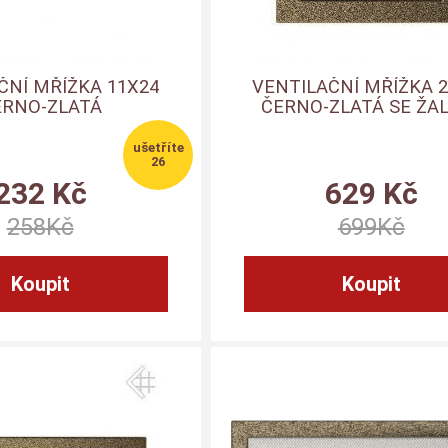
ČNÍ MŘÍŽKA 11X24
VENTILAČNÍ MŘÍŽKA 
ERNO-ZLATÁ
ČERNO-ZLATÁ SE ŽAL
26
232
Kč
629
Kč
258
Kč
699
Kč