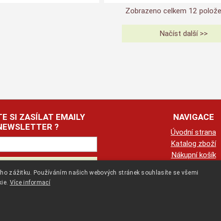
Zobrazeno celkem
12
polože
E SI ZASÍLAT EMAILY
NAVIGACE
NEWSLETTER ?
Úvodní strana
Katalog zboží
Nákupní košík
Obchodní podmín
kého zážitku. Používáním našich webových stránek souhlasíte se všemi
Kontaktní informa
kie.
Více informací
Odstoupení od smlo