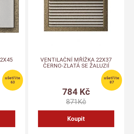
22X45
VENTILAČNÍ MŘÍŽKA 22X37
ČERNO-ZLATÁ SE ŽALUZIÍ
63
87
784
Kč
871
Kč