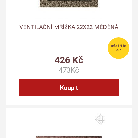
VENTILAČNÍ MŘÍŽKA 22X22 MĚDĚNÁ
47
426
Kč
473
Kč