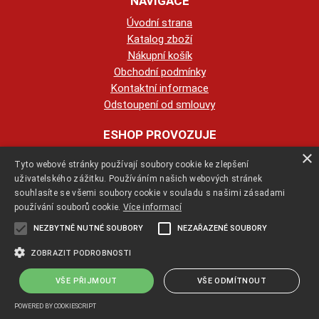
NAVIGACE
Úvodní strana
Katalog zboží
Nákupní košík
Obchodní podmínky
Kontaktní informace
Odstoupení od smlouvy
ESHOP PROVOZUJE
×
Tyto webové stránky používají soubory cookie ke zlepšení
123KRBY s.r.o.
uživatelského zážitku. Používáním našich webových stránek
souhlasíte se všemi soubory cookie v souladu s našimi zásadami
+420 774 422 239
používání souborů cookie.
Více informací
NEZBYTNĚ NUTNÉ SOUBORY
NEZAŘAZENÉ SOUBORY
info@123krby.cz
ZOBRAZIT PODROBNOSTI
VŠE PŘIJMOUT
VŠE ODMÍTNOUT
Copyright ©
jak-se-stavi-krb.cz
,
provozováno na systému
tvorba e-
shopu
a
pronájem e-shopu
Shop5.cz
POWERED BY COOKIESCRIPT