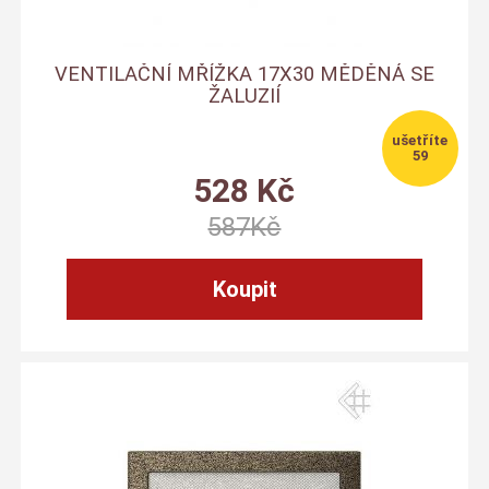
VENTILAČNÍ MŘÍŽKA 17X30 MĚDĚNÁ SE
ŽALUZIÍ
59
528
Kč
587
Kč