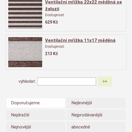
Ventilační mřížka 22x22 měděná se
žaluzií
Dostupnost:
629
Kč
Ventilační mřížka 11x17 měděná
Dostupnost:
213
Kč
vyhledat:
Doporučujeme.
Nejlevnější
Nejdražší
Nejprodávanější
Nejnovější
abecedně