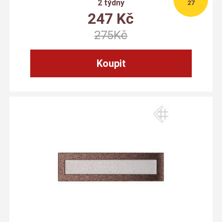
2 týdny
27
247
Kč
275
Kč