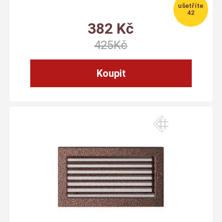
42
382
Kč
425
Kč