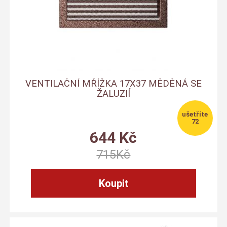
VENTILAČNÍ MŘÍŽKA 17X37 MĚDĚNÁ SE
ŽALUZIÍ
72
644
Kč
715
Kč