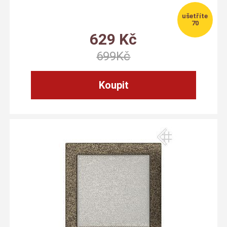
70
629
Kč
699
Kč