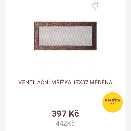
VENTILAČNÍ MŘÍŽKA 17X37 MĚDĚNÁ
44
397
Kč
442
Kč