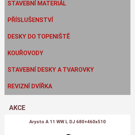
STAVEBNÍ MATERIÁL
PŘÍSLUŠENSTVÍ
DESKY DO TOPENIŠTĚ
KOUŘOVODY
STAVEBNÍ DESKY A TVAROVKY
REVIZNÍ DVÍŘKA
AKCE
Arysto A 11 WW L DJ 680+460x510