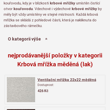
kouřovodu, kdy je v blízkosti
krbové mřížky
umístěn čistící
otvor
kouřovodu
. Vdechové i výdechové
krbové mřížky
by
měly být vždy umístěny ve stejné místnosti. Každá krbová
mřížka se skládá z pohledové části, která je nakliknuta do
zástavbového rámečku.
O kategorii výše
nejprodávanější položky v kategorii
Krbová mřížka měděná (lak)
Ventilační mřížka 22x22 měděná
Dostupnost:
426
Kč