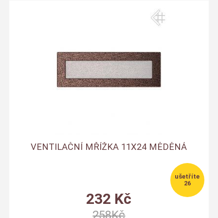
VENTILAČNÍ MŘÍŽKA 11X24 MĚDĚNÁ
26
232
Kč
258
Kč