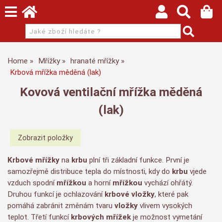
Home
Mřížky
hranaté mřížky
Krbová mřížka měděná (lak)
Kovová ventilační mřížka měděná
(lak)
Krbové mřížky
na
krbu
plní tři základní funkce. První je
samozřejmě distribuce tepla do místnosti, kdy do
krbu
vjede
vzduch spodní
mřížkou
a horní
mřížkou
vychází ohřátý.
Druhou funkcí je ochlazování
krbové vložky
, které pak
pomáhá zabránit změnám tvaru
vložky
vlivem vysokých
teplot. Třetí funkcí
krbových mřížek
je možnost vymetání