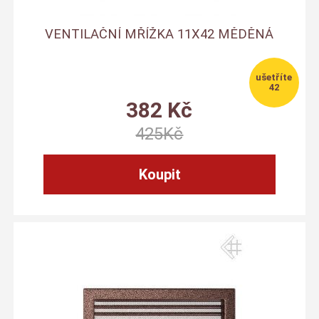
VENTILAČNÍ MŘÍŽKA 11X42 MĚDĚNÁ
42
382
Kč
425
Kč