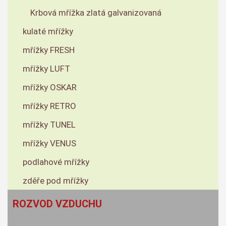
Krbová mřížka zlatá galvanizovaná
kulaté mřížky
mřížky FRESH
mřížky LUFT
mřížky OSKAR
mřížky RETRO
mřížky TUNEL
mřížky VENUS
podlahové mřížky
zděře pod mřížky
ROZVOD VZDUCHU