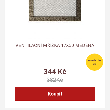
VENTILAČNÍ MŘÍŽKA 17X30 MĚDĚNÁ
38
344
Kč
382
Kč