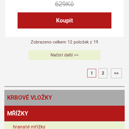
629
Kč
Zobrazeno celkem
12
položek z
19
1
2
>>
KRBOVÉ VLOŽKY
MŘÍŽKY
hranaté mřížky