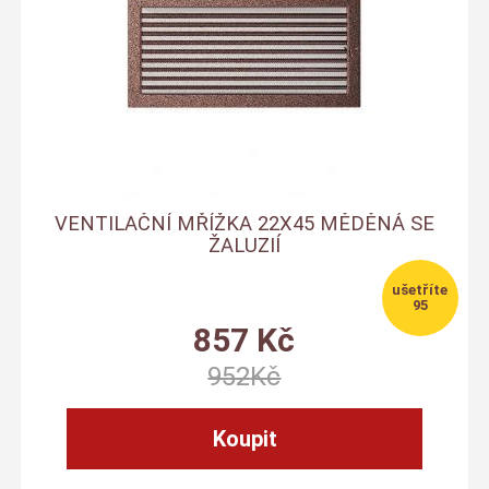
VENTILAČNÍ MŘÍŽKA 22X45 MĚDĚNÁ SE
ŽALUZIÍ
95
857
Kč
952
Kč