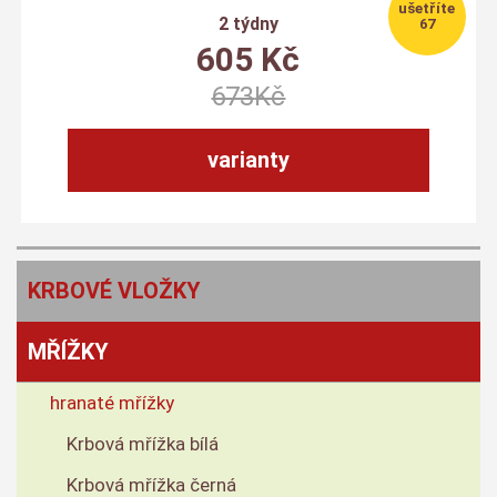
2 týdny
67
605
Kč
673
Kč
varianty
KRBOVÉ VLOŽKY
MŘÍŽKY
hranaté mřížky
Krbová mřížka bílá
Krbová mřížka černá