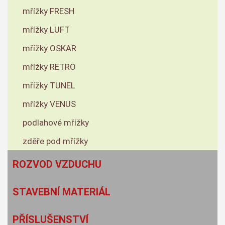
mřížky FRESH
mřížky LUFT
mřížky OSKAR
mřížky RETRO
mřížky TUNEL
mřížky VENUS
podlahové mřížky
zděře pod mřížky
ROZVOD VZDUCHU
STAVEBNÍ MATERIÁL
PŘÍSLUŠENSTVÍ