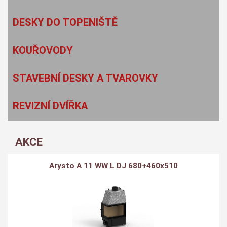
DESKY DO TOPENIŠTĚ
KOUŘOVODY
STAVEBNÍ DESKY A TVAROVKY
REVIZNÍ DVÍŘKA
AKCE
Arysto A 11 WW L DJ 680+460x510