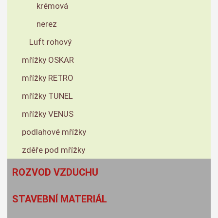
krémová
nerez
Luft rohový
mřížky OSKAR
mřížky RETRO
mřížky TUNEL
mřížky VENUS
podlahové mřížky
zděře pod mřížky
ROZVOD VZDUCHU
STAVEBNÍ MATERIÁL