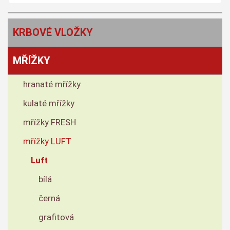
KRBOVÉ VLOŽKY
MŘÍŽKY
hranaté mřížky
kulaté mřížky
mřížky FRESH
mřížky LUFT
Luft
bílá
černá
grafitová