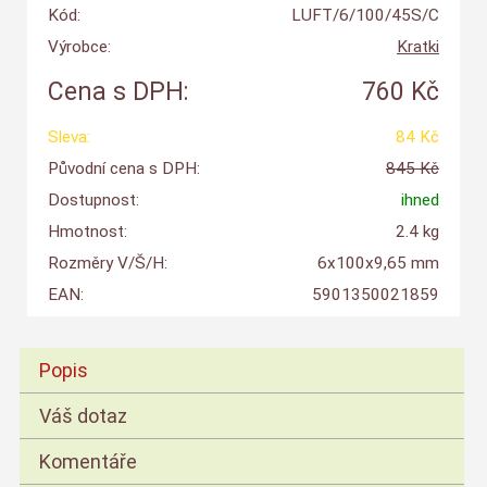
Kód:
LUFT/6/100/45S/C
Výrobce:
Kratki
Cena s DPH:
760 Kč
Sleva:
84 Kč
Původní cena s DPH:
845 Kč
Dostupnost:
ihned
Hmotnost:
2.4 kg
Rozměry V/Š/H:
6x100x9,65 mm
EAN:
5901350021859
Popis
Váš dotaz
Komentáře