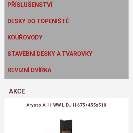
PŘÍSLUŠENSTVÍ
DESKY DO TOPENIŠTĚ
KOUŘOVODY
STAVEBNÍ DESKY A TVAROVKY
REVIZNÍ DVÍŘKA
AKCE
Arysto A 11 WW L DJ H 675+455x510