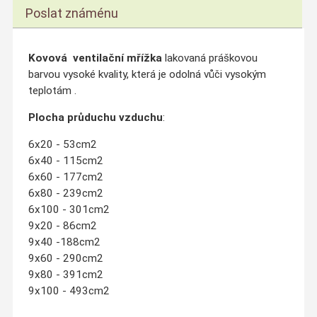
Poslat známénu
Kovová ventilační mřížka
lakovaná práškovou
barvou vysoké kvality, která je odolná vůči vysokým
teplotám .
Plocha průduchu vzduchu
:
6x20 - 53cm2
6x40 - 115cm2
6x60 - 177cm2
6x80 - 239cm2
6x100 - 301cm2
9x20 - 86cm2
9x40 -188cm2
9x60 - 290cm2
9x80 - 391cm2
9x100 - 493cm2