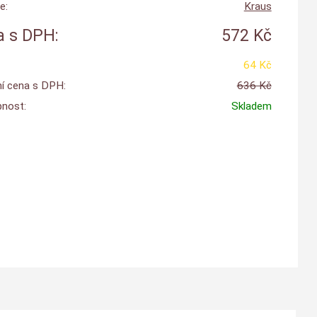
e:
Kraus
 s DPH:
572 Kč
64 Kč
í cena s DPH:
636 Kč
nost:
Skladem