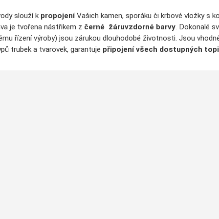
ody slouží k
propojení
Vašich kamen, sporáku či krbové vložky s 
va je tvořena nástřikem z
černé
žáruvzdorné barvy
. Dokonalé s
tému řízení výroby) jsou zárukou dlouhodobé životnosti. Jsou vhodné
ypů trubek a tvarovek, garantuje
připojení všech dostupných topi