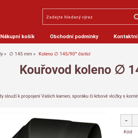
Nákupní košík
Obchodní podmínky
Kontaktní
dy
∅ 145 mm
Koleno ∅ 145/90° čistící
Kouřovod koleno ∅ 14
y slouží k propojení Vašich kamen, sporáku či krbové vložky s kom
Kód: