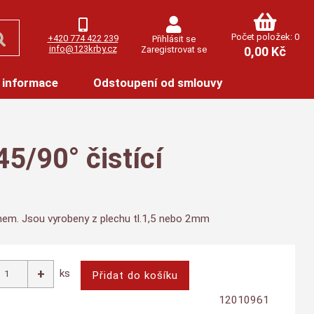
Počet položek: 0
+420 774 422 239
Přihlásit se
info@123krby.cz
Zaregistrovat se
0,00 Kč
 informace
Odstoupení od smlouvy
5/90° čistící
ínem. Jsou vyrobeny z plechu tl.1,5 nebo 2mm
ks
12010961