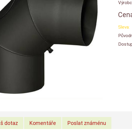
Výrobc
Cena
Sleva:
Původn
Dostup
š dotaz
Komentáře
Poslat známénu