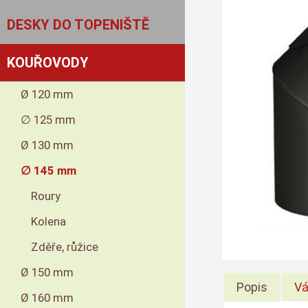
DESKY DO TOPENIŠTĚ
KOUŘOVODY
Ø 120 mm
∅ 125 mm
Ø 130 mm
∅ 145 mm
Roury
Kolena
Zděře, růžice
Ø 150 mm
Popis
Vá
Ø 160 mm