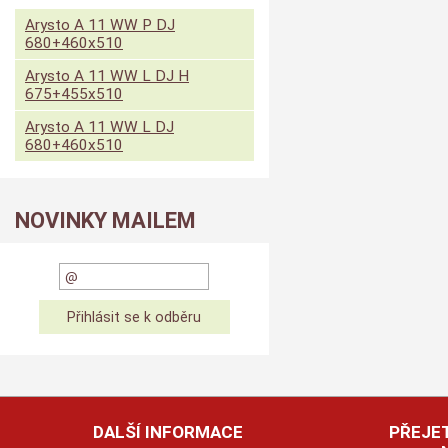
Arysto A 11 WW P DJ
680+460x510
Arysto A 11 WW L DJ H
675+455x510
Arysto A 11 WW L DJ
680+460x510
NOVINKY MAILEM
DALŠÍ INFORMACE
PŘEJET