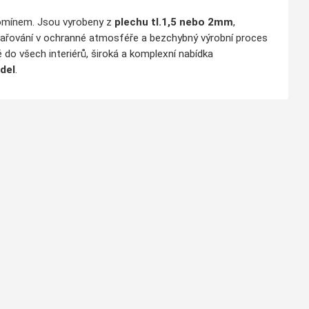
komínem. Jsou vyrobeny z
plechu tl.1,5 nebo 2mm
,
vařování v ochranné atmosféře a bezchybný výrobní proces
 do všech interiérů, široká a komplexní nabídka
del
.