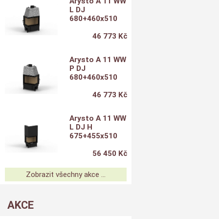
Arysto A 11 WW
L DJ
680+460x510
46 773 Kč
Arysto A 11 WW
P DJ
680+460x510
46 773 Kč
Arysto A 11 WW
L DJ H
675+455x510
56 450 Kč
Zobrazit všechny akce ...
AKCE