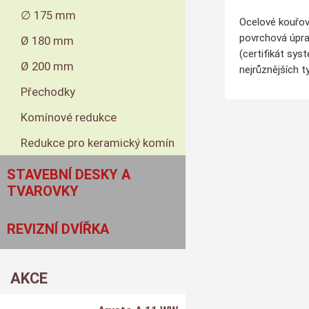
∅ 175 mm
Ocelové kouřov
povrchová úpra
Ø 180 mm
(certifikát sys
Ø 200 mm
nejrůznějších t
Přechodky
Komínové redukce
Redukce pro keramický komín
STAVEBNÍ DESKY A
TVAROVKY
REVIZNÍ DVÍŘKA
AKCE