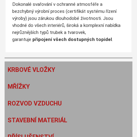
Dokonalé svařování v ochranné atmosféře a
bezchybný výrobní proces (certifikát systému řízení
výroby) jsou zárukou dlouhodobé životnosti. Jsou
vhodné do všech interiérů, široká a komplexní nabídka
nejrůznějších typů trubek a tvarovek,
garantuje
připojení všech dostupných topidel
.
KRBOVÉ VLOŽKY
MŘÍŽKY
ROZVOD VZDUCHU
STAVEBNÍ MATERIÁL