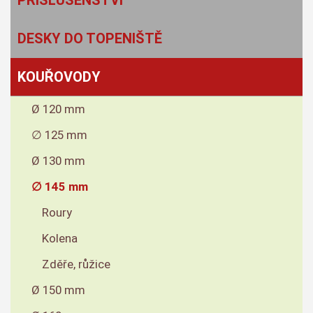
PŘÍSLUŠENSTVÍ
DESKY DO TOPENIŠTĚ
KOUŘOVODY
Ø 120 mm
∅ 125 mm
Ø 130 mm
∅ 145 mm
Roury
Kolena
Zděře, růžice
Ø 150 mm