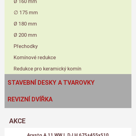
Ø 160 mm
∅ 175 mm
Ø 180 mm
Ø 200 mm
Přechodky
Komínové redukce
Redukce pro keramický komín
STAVEBNÍ DESKY A TVAROVKY
REVIZNÍ DVÍŘKA
AKCE
Arysto A 11 WW L DJ H 675+455x510