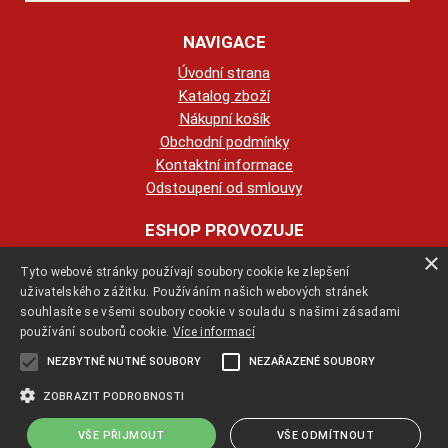
NAVIGACE
Úvodní strana
Katalog zboží
Nákupní košík
Obchodní podmínky
Kontaktní informace
Odstoupení od smlouvy
ESHOP PROVOZUJE
×
Tyto webové stránky používají soubory cookie ke zlepšení
123KRBY s.r.o.
uživatelského zážitku. Používáním našich webových stránek
souhlasíte se všemi soubory cookie v souladu s našimi zásadami
+420 774 422 239
používání souborů cookie.
Více informací
NEZBYTNĚ NUTNÉ SOUBORY
NEZAŘAZENÉ SOUBORY
info@123krby.cz
ZOBRAZIT PODROBNOSTI
VŠE PŘIJMOUT
VŠE ODMÍTNOUT