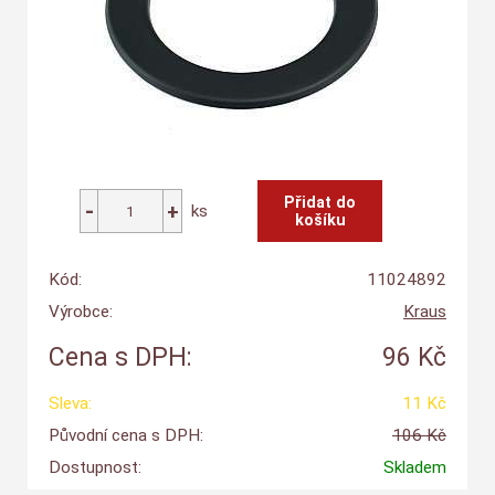
ks
Kód:
11024892
Výrobce:
Kraus
Cena s DPH:
96 Kč
Sleva:
11 Kč
Původní cena s DPH:
106 Kč
Dostupnost:
Skladem