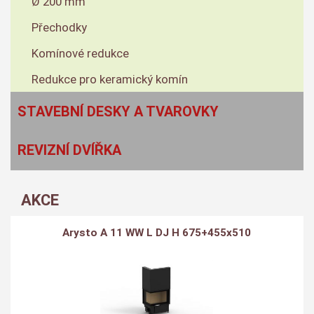
Ø 200 mm
Přechodky
Komínové redukce
Redukce pro keramický komín
STAVEBNÍ DESKY A TVAROVKY
REVIZNÍ DVÍŘKA
AKCE
Arysto A 11 WW L DJ H 675+455x510