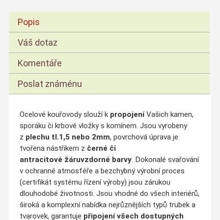
Popis
Váš dotaz
Komentáře
Poslat známénu
Ocelové kouřovody slouží k
propojení
Vašich kamen,
sporáku či krbové vložky s komínem. Jsou vyrobeny
z
plechu tl.1,5 nebo 2mm
, povrchová úprava je
tvořena nástřikem z
černé či
antracitové
žáruvzdorné barvy
. Dokonalé svařování
v ochranné atmosféře a bezchybný výrobní proces
(certifikát systému řízení výroby) jsou zárukou
dlouhodobé životnosti. Jsou vhodné do všech interiérů,
široká a komplexní nabídka nejrůznějších typů trubek a
tvarovek, garantuje
připojení všech dostupných