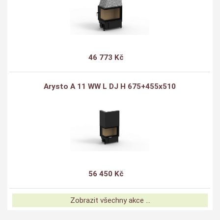
46 773 Kč
Arysto A 11 WW L DJ H 675+455x510
56 450 Kč
Zobrazit všechny akce ...