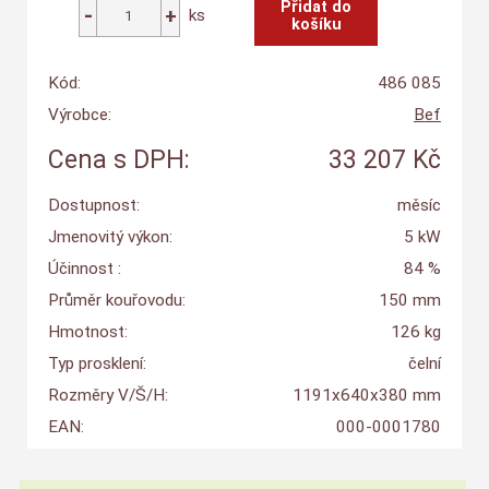
ks
Kód:
486 085
Výrobce:
Bef
Cena s DPH:
33 207 Kč
Dostupnost:
měsíc
Jmenovitý výkon:
5 kW
Účinnost :
84 %
Průměr kouřovodu:
150 mm
Hmotnost:
126 kg
Typ prosklení:
čelní
Rozměry V/Š/H:
1191x640x380 mm
EAN:
000-0001780