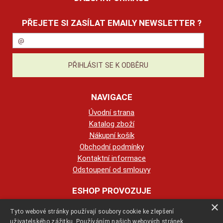
PŘEJETE SI ZASÍLAT EMAILY NEWSLETTER ?
NAVIGACE
Úvodní strana
Katalog zboží
Nákupní košík
Obchodní podmínky
Kontaktní informace
Odstoupení od smlouvy
ESHOP PROVOZUJE
×
Tyto webové stránky používají soubory cookie ke zlepšení
123KRBY s.r.o.
uživatelského zážitku. Používáním našich webových stránek