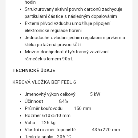
hodin
Strukturovaný aktivní povrch carconů zachycuje
partikulární částice s následným dopalováním
Externí přívod vzduchu umožňuje připojení
elektronické regulace hoření
Jednoduché ovládání jedním regulačním prvkem a
klička potažená pravou kůží
Možno doobjednat čtyřstranný zazdívací
rámeček s lemem 90st.
TECHNICKÉ ÚDAJE
KRBOVÁ VLOŽKA BEF FEEL 6
Jmenovitý výkon celkový 5 kW
Účinnost 84%
Průměr kouřovodu 150 mm
Rozměr 610x510 mm
Váha 126 kg
Vlastní rozměr topeniště 435x220 mm
Teplota spalin 206 °C