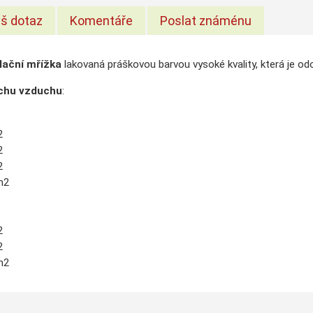
š dotaz
Komentáře
Poslat známénu
lační mřížka
lakovaná práškovou barvou vysoké kvality, která je o
chu vzduchu
:
2
2
2
m2
2
2
2
m2