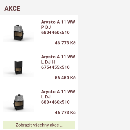
AKCE
Arysto A 11 WW
P DJ
680+460x510
46 773 Kč
Arysto A 11 WW
L DJ H
675+455x510
56 450 Kč
Arysto A 11 WW
L DJ
680+460x510
46 773 Kč
Zobrazit všechny akce ...