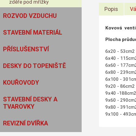
zděře pod mřížky
Popis
Vá
ROZVOD VZDUCHU
Kovová venti
STAVEBNÍ MATERIÁL
Plocha průdu
PŘÍSLUŠENSTVÍ
6x20 - 53cm2
6x40 - 115cm
DESKY DO TOPENIŠTĚ
6x60 - 177cm
6x80 - 239cm
6x100 - 301c
KOUŘOVODY
9x20 - 86cm2
9x40 -188cm
STAVEBNÍ DESKY A
9x60 - 290cm
TVAROVKY
9x80 - 391cm
9x100 - 493c
REVIZNÍ DVÍŘKA