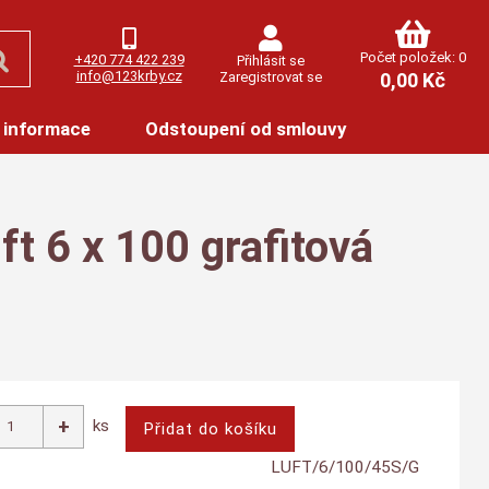
Počet položek: 0
+420 774 422 239
Přihlásit se
info@123krby.cz
Zaregistrovat se
0,00 Kč
 informace
Odstoupení od smlouvy
ft 6 x 100 grafitová
ks
LUFT/6/100/45S/G