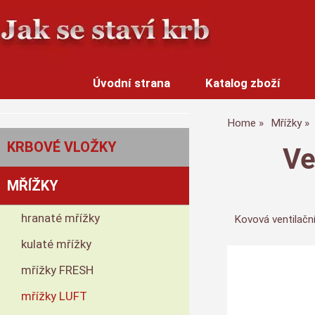
Úvodní strana
Katalog zboží
Home
Mřížky
KRBOVÉ VLOŽKY
Ve
MŘÍŽKY
hranaté mřížky
Kovová ventilačn
kulaté mřížky
mřížky FRESH
mřížky LUFT