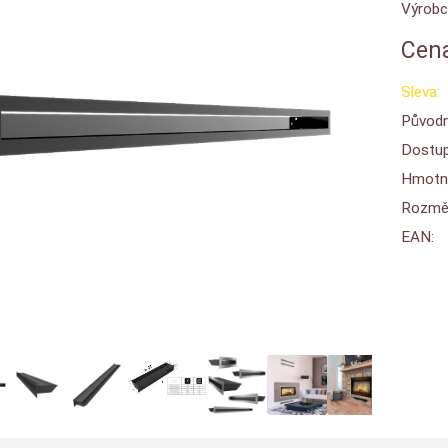
Výrobc
Cena
Sleva:
Původn
Dostup
Hmotn
Rozměr
EAN: