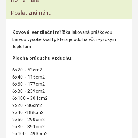
Poslat známénu
Kovová ventilační mřížka
lakovaná práškovou
barvou vysoké kvality, která je odolná vůči vysokým
teplotám .
Plocha průduchu vzduchu
:
6x20 - 53cm2
6x40 - 115cm2
6x60 - 177cm2
6x80 - 239cm2
6x100 - 301cm2
9x20 - 86cm2
9x40 -188cm2
9x60 - 290cm2
9x80 - 391cm2
9x100 - 493cm2