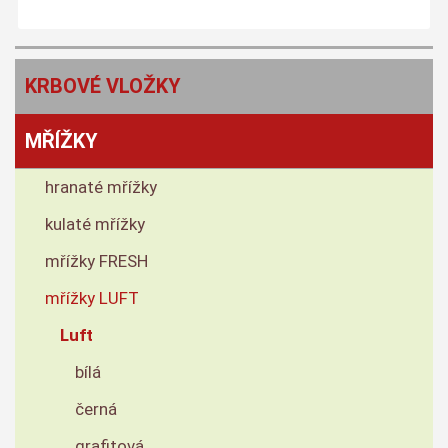
KRBOVÉ VLOŽKY
MŘÍŽKY
hranaté mřížky
kulaté mřížky
mřížky FRESH
mřížky LUFT
Luft
bílá
černá
grafitová