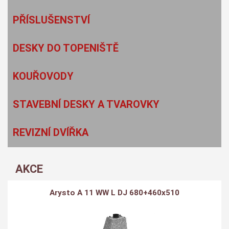
PŘÍSLUŠENSTVÍ
DESKY DO TOPENIŠTĚ
KOUŘOVODY
STAVEBNÍ DESKY A TVAROVKY
REVIZNÍ DVÍŘKA
AKCE
Arysto A 11 WW L DJ 680+460x510