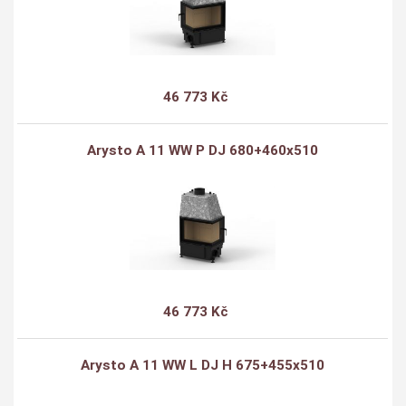
46 773 Kč
Arysto A 11 WW P DJ 680+460x510
46 773 Kč
Arysto A 11 WW L DJ H 675+455x510