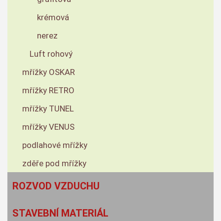
krémová
nerez
Luft rohový
mřížky OSKAR
mřížky RETRO
mřížky TUNEL
mřížky VENUS
podlahové mřížky
zděře pod mřížky
ROZVOD VZDUCHU
STAVEBNÍ MATERIÁL