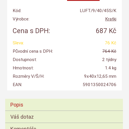
Kód:
LUFT/9/40/45S/K
Výrobce:
Kratki
Cena s DPH:
687 Kč
Sleva:
76 Kč
Původní cena s DPH:
764 Kč
Dostupnost:
2 týdny
Hmotnost:
1.4 kg
Rozměry V/Š/H:
9x40x12,65 mm
EAN:
5901350024706
Popis
Váš dotaz
Komentáře