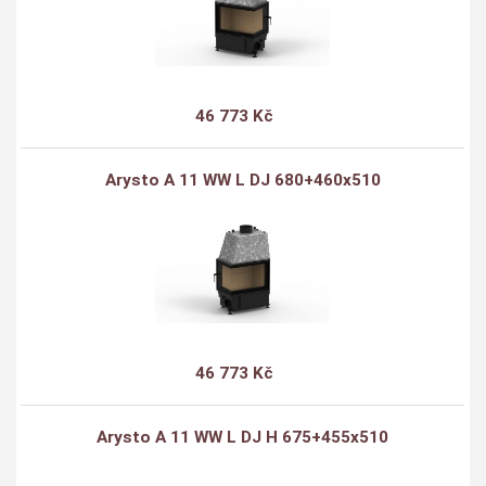
46 773 Kč
Arysto A 11 WW L DJ 680+460x510
46 773 Kč
Arysto A 11 WW L DJ H 675+455x510