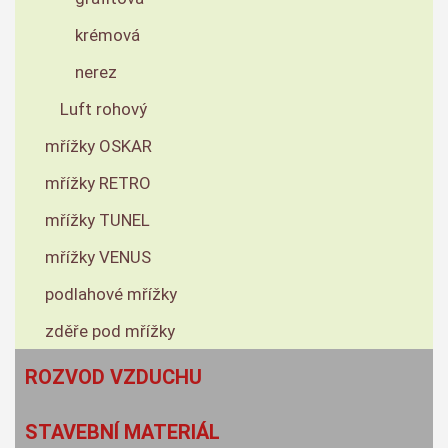
krémová
nerez
Luft rohový
mřížky OSKAR
mřížky RETRO
mřížky TUNEL
mřížky VENUS
podlahové mřížky
zděře pod mřížky
ROZVOD VZDUCHU
STAVEBNÍ MATERIÁL