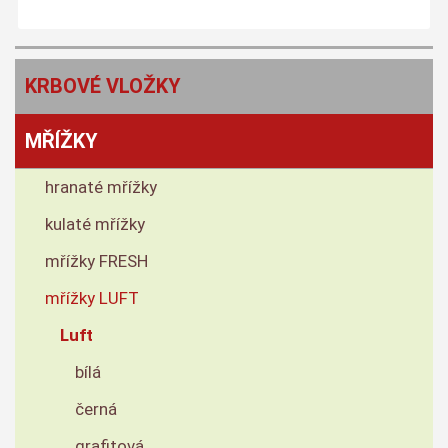
KRBOVÉ VLOŽKY
MŘÍŽKY
hranaté mřížky
kulaté mřížky
mřížky FRESH
mřížky LUFT
Luft
bílá
černá
grafitová