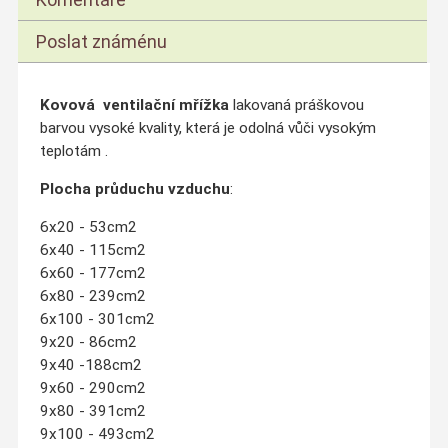
Poslat známénu
Kovová ventilační mřížka
lakovaná práškovou
barvou vysoké kvality, která je odolná vůči vysokým
teplotám .
Plocha průduchu vzduchu
:
6x20 - 53cm2
6x40 - 115cm2
6x60 - 177cm2
6x80 - 239cm2
6x100 - 301cm2
9x20 - 86cm2
9x40 -188cm2
9x60 - 290cm2
9x80 - 391cm2
9x100 - 493cm2