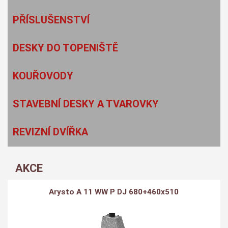
PŘÍSLUŠENSTVÍ
DESKY DO TOPENIŠTĚ
KOUŘOVODY
STAVEBNÍ DESKY A TVAROVKY
REVIZNÍ DVÍŘKA
AKCE
Arysto A 11 WW P DJ 680+460x510