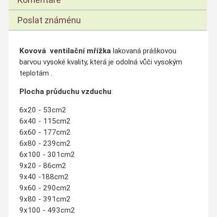
Poslat známénu
Kovová ventilační mřížka
lakovaná práškovou
barvou vysoké kvality, která je odolná vůči vysokým
teplotám .
Plocha průduchu vzduchu
:
6x20 - 53cm2
6x40 - 115cm2
6x60 - 177cm2
6x80 - 239cm2
6x100 - 301cm2
9x20 - 86cm2
9x40 -188cm2
9x60 - 290cm2
9x80 - 391cm2
9x100 - 493cm2