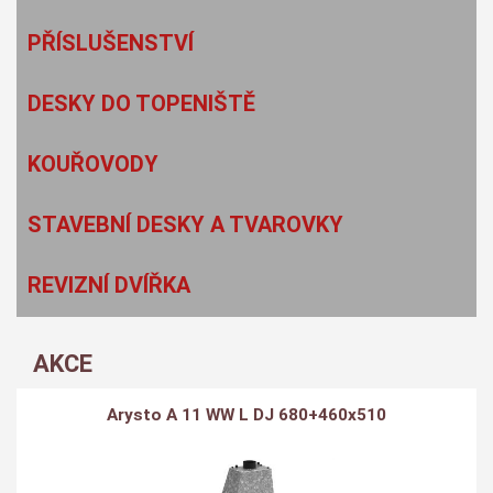
PŘÍSLUŠENSTVÍ
DESKY DO TOPENIŠTĚ
KOUŘOVODY
STAVEBNÍ DESKY A TVAROVKY
REVIZNÍ DVÍŘKA
AKCE
Arysto A 11 WW L DJ 680+460x510