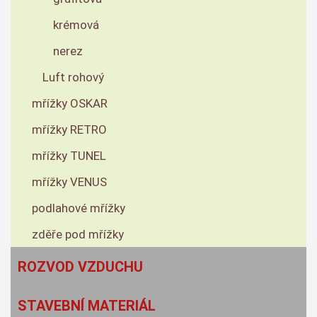
krémová
nerez
Luft rohový
mřížky OSKAR
mřížky RETRO
mřížky TUNEL
mřížky VENUS
podlahové mřížky
zděře pod mřížky
ROZVOD VZDUCHU
STAVEBNÍ MATERIÁL