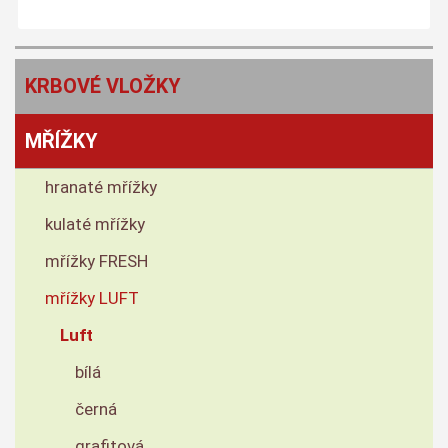
KRBOVÉ VLOŽKY
MŘÍŽKY
hranaté mřížky
kulaté mřížky
mřížky FRESH
mřížky LUFT
Luft
bílá
černá
grafitová