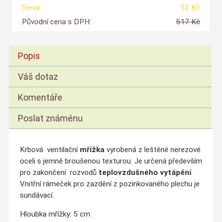
Sleva:
52 Kč
Původní cena s DPH:
517 Kč
Popis
Váš dotaz
Komentáře
Poslat známénu
Krbová ventilační
mřížka
vyrobená z
leštěné nerezové
oceli s jemně br
oušenou
texturou
. Je určená především
pro zakončení rozvodů
teplovzdušného vytápění
.
Vnitřní rámeček pro zazdění z pozinkovaného plechu je
sundávací.
Hloubka mřížky: 5 cm