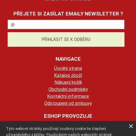
PŘEJETE SI ZASÍLAT EMAILY NEWSLETTER ?
NAVIGACE
Úvodní strana
Katalog zboží
Nákupní košík
Obchodní podmínky
Kontaktní informace
Odstoupení od smlouvy
ESHOP PROVOZUJE
×
Tyto webové stránky používají soubory cookie ke zlepšení
123KRBY s.r.o.
uživatelského zážitku. Používáním našich webových stránek