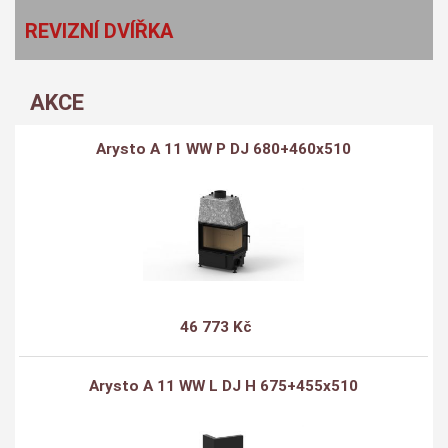
REVIZNÍ DVÍŘKA
AKCE
Arysto A 11 WW P DJ 680+460x510
46 773 Kč
Arysto A 11 WW L DJ H 675+455x510