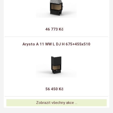
46 773 Kč
Arysto A 11 WW L DJ H 675+455x510
56 450 Kč
Zobrazit všechny akce ...