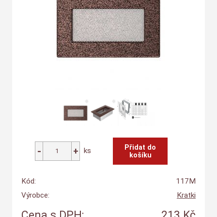
ks
Kód:
117M
Výrobce:
Kratki
Cena s DPH:
213 Kč