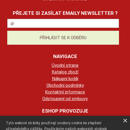
PŘEJETE SI ZASÍLAT EMAILY NEWSLETTER ?
NAVIGACE
Úvodní strana
Katalog zboží
Nákupní košík
Obchodní podmínky
Kontaktní informace
Odstoupení od smlouvy
ESHOP PROVOZUJE
×
Tyto webové stránky používají soubory cookie ke zlepšení
123KRBY s.r.o.
uživatelského zážitku. Používáním našich webových stránek