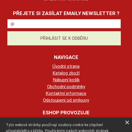
PŘEJETE SI ZASÍLAT EMAILY NEWSLETTER ?
NAVIGACE
Úvodní strana
Katalog zboží
Nákupní košík
Obchodní podmínky
Kontaktní informace
Odstoupení od smlouvy
ESHOP PROVOZUJE
×
Tyto webové stránky používají soubory cookie ke zlepšení
123KRBY s.r.o.
uživatelského zážitku. Používáním našich webových stránek