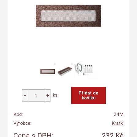
ks
Kód:
24M
Výrobce:
Kratki
Cena s DPH:
232 Kč