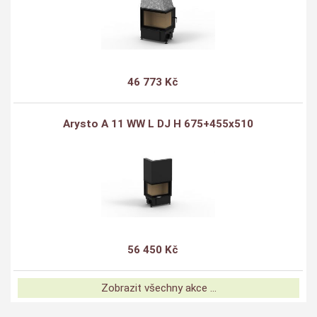
46 773 Kč
Arysto A 11 WW L DJ H 675+455x510
56 450 Kč
Zobrazit všechny akce ...