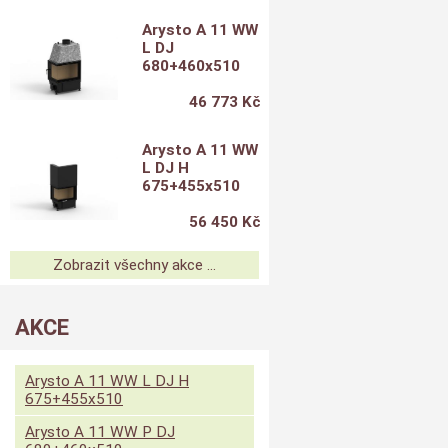
Arysto A 11 WW
L DJ
680+460x510
46 773 Kč
Arysto A 11 WW
L DJ H
675+455x510
56 450 Kč
Zobrazit všechny akce ...
AKCE
Arysto A 11 WW L DJ H
675+455x510
Arysto A 11 WW P DJ