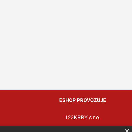
ESHOP PROVOZUJE
123KRBY s.r.o.
×
+420 774 422 239
ky