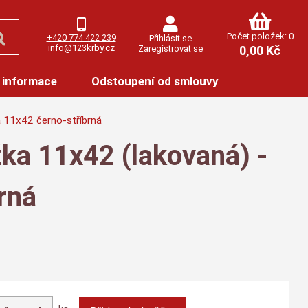
Počet položek: 0
+420 774 422 239
Přihlásit se
info@123krby.cz
Zaregistrovat se
0,00 Kč
 informace
Odstoupení od smlouvy
a 11x42 černo-stříbrná
ka 11x42 (lakovaná) -
rná