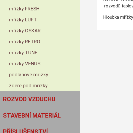
rozvodů teplov
mřížky FRESH
Hloubka mřížky
mřížky LUFT
mřížky OSKAR
mřížky RETRO
mřížky TUNEL
mřížky VENUS
podlahové mřížky
zděře pod mřížky
ROZVOD VZDUCHU
STAVEBNÍ MATERIÁL
PŘÍSLUŠENSTVÍ