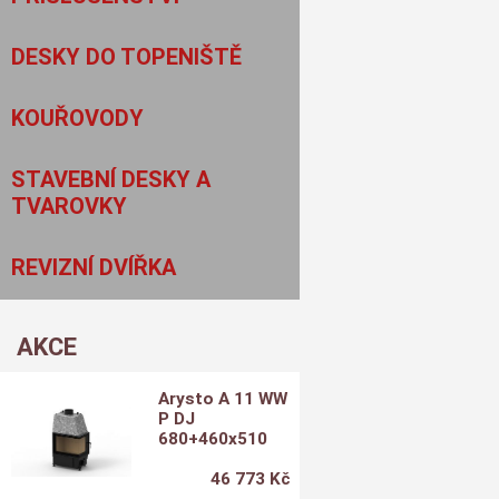
DESKY DO TOPENIŠTĚ
KOUŘOVODY
STAVEBNÍ DESKY A
TVAROVKY
REVIZNÍ DVÍŘKA
AKCE
Arysto A 11 WW
P DJ
680+460x510
46 773 Kč