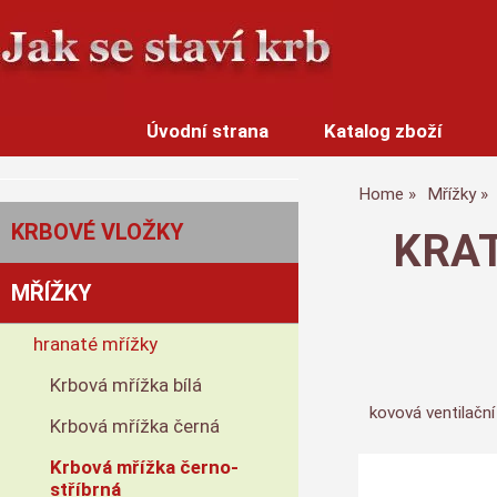
Úvodní strana
Katalog zboží
Home
Mřížky
KRBOVÉ VLOŽKY
KRATK
MŘÍŽKY
hranaté mřížky
Krbová mřížka bílá
kovová ventilační
Krbová mřížka černá
Krbová mřížka černo-
stříbrná