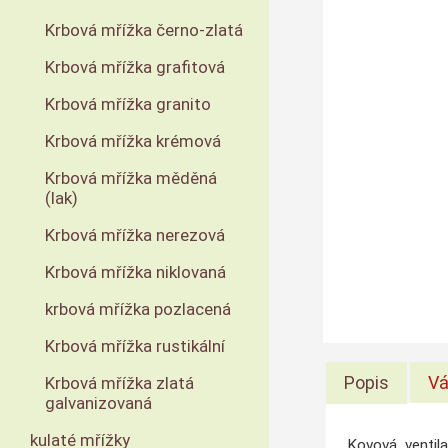
Krbová mřížka černo-zlatá
Krbová mřížka grafitová
Krbová mřížka granito
Krbová mřížka krémová
Krbová mřížka měděná
(lak)
Krbová mřížka nerezová
Krbová mřížka niklovaná
krbová mřížka pozlacená
Krbová mřížka rustikální
Popis
Vá
Krbová mřížka zlatá
galvanizovaná
kulaté mřížky
Kovová ventila