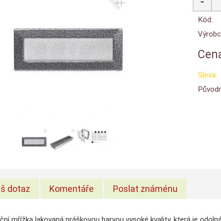
Kód:
Výrobc
Cena
Sleva:
Původn
š dotaz
Komentáře
Poslat známénu
ční mřížka lakovaná práškovou barvou vysoké kvality, která je odol