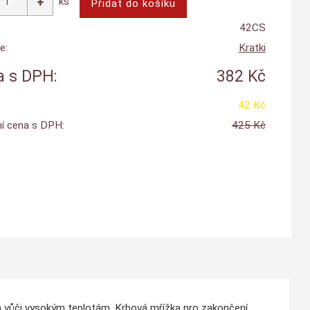
ks
42CS
e:
Kratki
 s DPH:
382 Kč
42 Kč
í cena s DPH:
425 Kč
ná vůči vysokým teplotám. Krbová mřížka pro zakončení