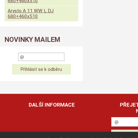
680+460x510
Arysto A 11 WW L DJ
680+460x510
NOVINKY MAILEM
DALŠÍ INFORMACE
PŘEJET