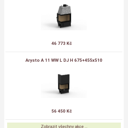
46 773 Kč
Arysto A 11 WW L DJ H 675+455x510
56 450 Kč
Zobrazit všechny akce ...