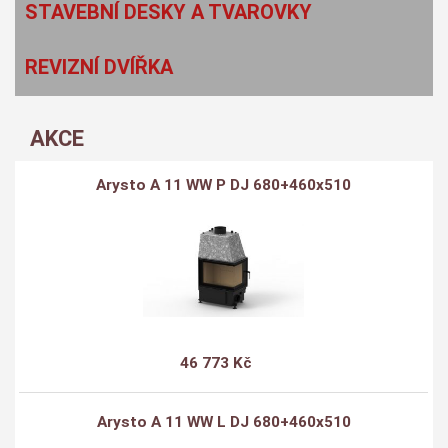
STAVEBNÍ DESKY A TVAROVKY
REVIZNÍ DVÍŘKA
AKCE
Arysto A 11 WW P DJ 680+460x510
46 773 Kč
Arysto A 11 WW L DJ 680+460x510