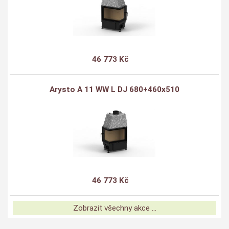
46 773 Kč
Arysto A 11 WW L DJ 680+460x510
46 773 Kč
Zobrazit všechny akce ...