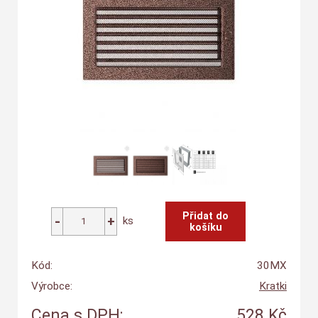
ks
Kód:
30MX
Výrobce:
Kratki
Cena s DPH:
528 Kč