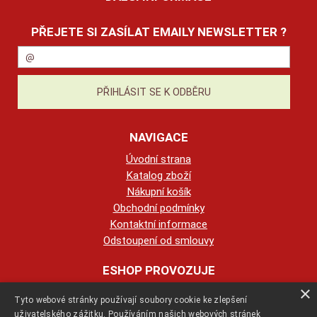
PŘEJETE SI ZASÍLAT EMAILY NEWSLETTER ?
NAVIGACE
Úvodní strana
Katalog zboží
Nákupní košík
Obchodní podmínky
Kontaktní informace
Odstoupení od smlouvy
ESHOP PROVOZUJE
×
Tyto webové stránky používají soubory cookie ke zlepšení
123KRBY s.r.o.
uživatelského zážitku. Používáním našich webových stránek