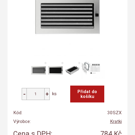
ks
Kód:
30SZX
Výrobce:
Kratki
Cena s DPH:
784 Kč