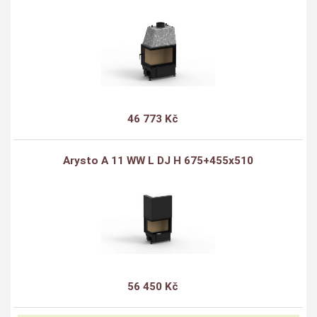
46 773 Kč
Arysto A 11 WW L DJ H 675+455x510
56 450 Kč