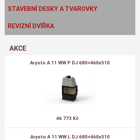
STAVEBNÍ DESKY A TVAROVKY
REVIZNÍ DVÍŘKA
AKCE
Arysto A 11 WW P DJ 680+460x510
46 773 Kč
Arysto A 11 WW L DJ 680+460x510