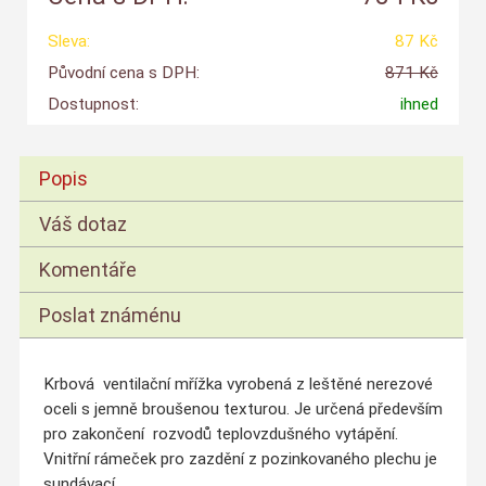
Sleva:
87 Kč
Původní cena s DPH:
871 Kč
Dostupnost:
ihned
Popis
Váš dotaz
Komentáře
Poslat známénu
Krbová ventilační mřížka vyrobená z
leštěné nerezové
oceli s jemně br
oušenou
texturou
. Je určená především
pro zakončení rozvodů teplovzdušného vytápění.
Vnitřní rámeček pro zazdění z pozinkovaného plechu je
sundávací.