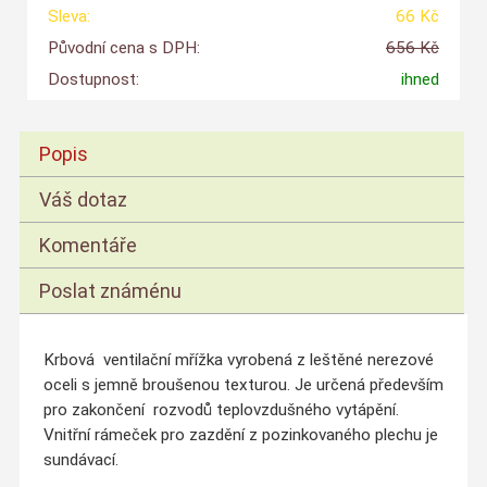
Sleva:
66 Kč
Původní cena s DPH:
656 Kč
Dostupnost:
ihned
Popis
Váš dotaz
Komentáře
Poslat známénu
Krbová ventilační mřížka vyrobená z
leštěné nerezové
oceli s jemně br
oušenou
texturou
. Je určená především
pro zakončení rozvodů teplovzdušného vytápění.
Vnitřní rámeček pro zazdění z pozinkovaného plechu je
sundávací.