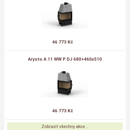
46 773 Kč
Arysto A 11 WW P DJ 680+460x510
46 773 Kč
Zobrazit všechny akce ...