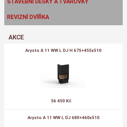
STAVEBNÍ DESKY A TVAROVKY
REVIZNÍ DVÍŘKA
AKCE
Arysto A 11 WW L DJ H 675+455x510
56 450 Kč
Arysto A 11 WW L DJ 680+460x510