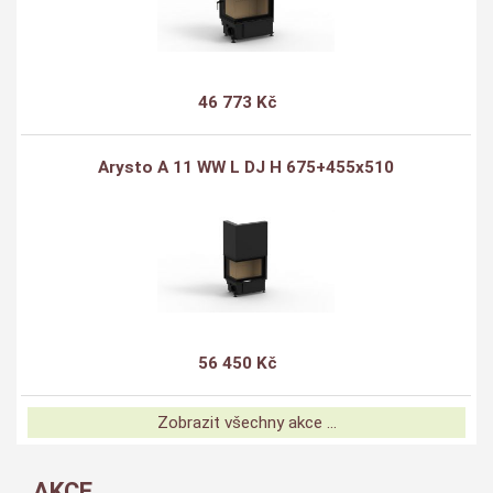
46 773 Kč
Arysto A 11 WW L DJ H 675+455x510
56 450 Kč
Zobrazit všechny akce ...
AKCE