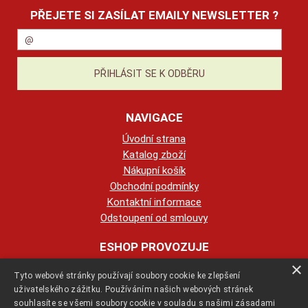
PŘEJETE SI ZASÍLAT EMAILY NEWSLETTER ?
NAVIGACE
Úvodní strana
Katalog zboží
Nákupní košík
Obchodní podmínky
Kontaktní informace
Odstoupení od smlouvy
ESHOP PROVOZUJE
×
Tyto webové stránky používají soubory cookie ke zlepšení
123KRBY s.r.o.
uživatelského zážitku. Používáním našich webových stránek
souhlasíte se všemi soubory cookie v souladu s našimi zásadami