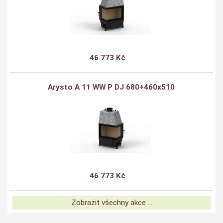
46 773 Kč
Arysto A 11 WW P DJ 680+460x510
46 773 Kč
Zobrazit všechny akce ...