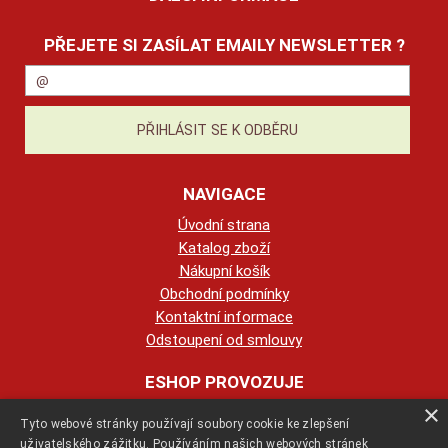
PŘEJETE SI ZASÍLAT EMAILY NEWSLETTER ?
NAVIGACE
Úvodní strana
Katalog zboží
Nákupní košík
Obchodní podmínky
Kontaktní informace
Odstoupení od smlouvy
ESHOP PROVOZUJE
×
Tyto webové stránky používají soubory cookie ke zlepšení
123KRBY s.r.o.
uživatelského zážitku. Používáním našich webových stránek