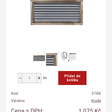
ks
Kód:
37RX
Výrobce:
Kratki
Cena s DPH:
1 075 Kč