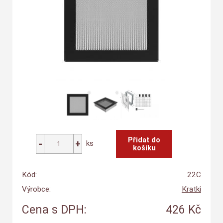
ks
Kód:
22C
Výrobce:
Kratki
Cena s DPH:
426 Kč