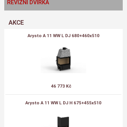
REVIZNÍ DVÍŘKA
AKCE
Arysto A 11 WW L DJ 680+460x510
46 773 Kč
Arysto A 11 WW L DJ H 675+455x510