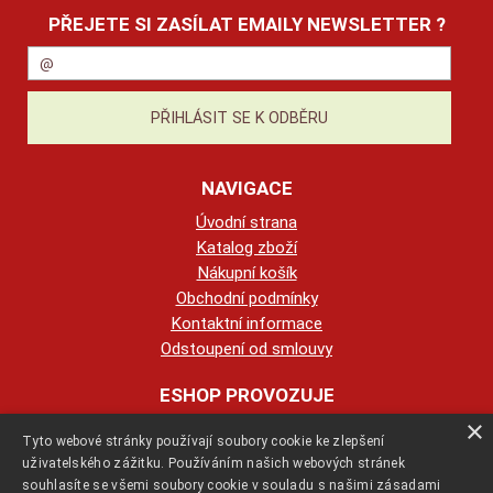
PŘEJETE SI ZASÍLAT EMAILY NEWSLETTER ?
NAVIGACE
Úvodní strana
Katalog zboží
Nákupní košík
Obchodní podmínky
Kontaktní informace
Odstoupení od smlouvy
ESHOP PROVOZUJE
×
Tyto webové stránky používají soubory cookie ke zlepšení
123KRBY s.r.o.
uživatelského zážitku. Používáním našich webových stránek
souhlasíte se všemi soubory cookie v souladu s našimi zásadami