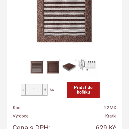
ks
Kód:
22MX
Výrobce:
Kratki
Cena s DPH:
629 Kč