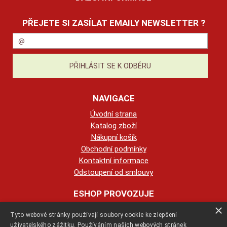
PŘEJETE SI ZASÍLAT EMAILY NEWSLETTER ?
NAVIGACE
Úvodní strana
Katalog zboží
Nákupní košík
Obchodní podmínky
Kontaktní informace
Odstoupení od smlouvy
ESHOP PROVOZUJE
×
Tyto webové stránky používají soubory cookie ke zlepšení
123KRBY s.r.o.
uživatelského zážitku. Používáním našich webových stránek