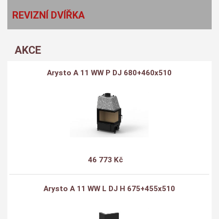
REVIZNÍ DVÍŘKA
AKCE
Arysto A 11 WW P DJ 680+460x510
46 773 Kč
Arysto A 11 WW L DJ H 675+455x510