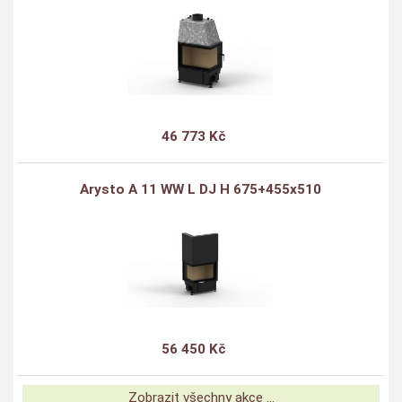
46 773 Kč
Arysto A 11 WW L DJ H 675+455x510
56 450 Kč
Zobrazit všechny akce ...