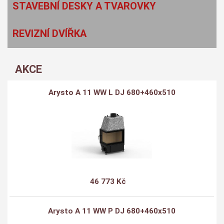
STAVEBNÍ DESKY A TVAROVKY
REVIZNÍ DVÍŘKA
AKCE
Arysto A 11 WW L DJ 680+460x510
46 773 Kč
Arysto A 11 WW P DJ 680+460x510