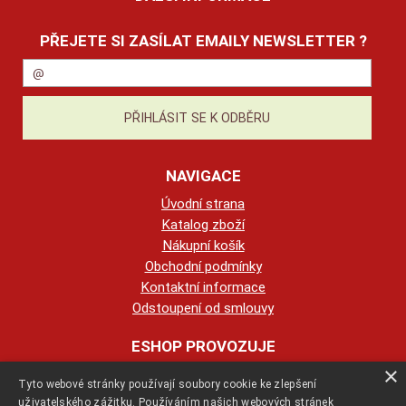
PŘEJETE SI ZASÍLAT EMAILY NEWSLETTER ?
NAVIGACE
Úvodní strana
Katalog zboží
Nákupní košík
Obchodní podmínky
Kontaktní informace
Odstoupení od smlouvy
ESHOP PROVOZUJE
×
Tyto webové stránky používají soubory cookie ke zlepšení
123KRBY s.r.o.
uživatelského zážitku. Používáním našich webových stránek