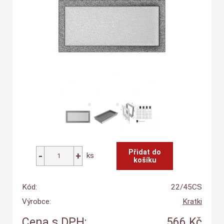
ks
Kód:
22/45CS
Výrobce:
Kratki
Cena s DPH:
566 Kč