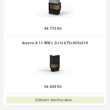
46 773 Kč
Arysto A 11 WW L DJ H 675+455x510
56 450 Kč
Zobrazit všechny akce ...