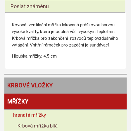
Poslat známénu
Kovová ventilační mřížka lakovaná práškovou barvou
vysoké kvality, která je odolná vůči vysokým teplotám.
Krbová mřížka pro zakončení rozvodů teplovzdušného
vytápění. Vnitřní rámeček pro zazdění je sundávací.
Hloubka mřížky: 4,5 cm
KRBOVÉ VLOŽKY
MŘÍŽKY
hranaté mřížky
Krbová mřížka bílá