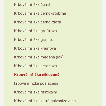
Krbová mřížka černá
Krbová mřížka černo-stříbrná
Krbová mřížka černo-zlatá
Krbová mřížka grafitová
Krbová mřížka granito
Krbová mřížka krémová
Krbová mřížka měděná (lak)
Krbová mřížka nerezová
Krbová mřížka niklovaná
krbová mřížka pozlacená
Krbová mřížka rustikální
Krbová mřížka zlatá galvanizovaná