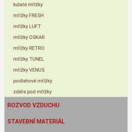
kulaté mřížky
mřížky FRESH
mřížky LUFT
mřížky OSKAR
mřížky RETRO
mřížky TUNEL
mřížky VENUS
podlahové mřížky
zděře pod mřížky
ROZVOD VZDUCHU
STAVEBNÍ MATERIÁL