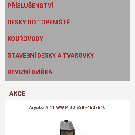
PŘÍSLUŠENSTVÍ
DESKY DO TOPENIŠTĚ
KOUŘOVODY
STAVEBNÍ DESKY A TVAROVKY
REVIZNÍ DVÍŘKA
AKCE
Arysto A 11 WW P DJ 680+460x510