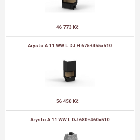
46 773 Kč
Arysto A 11 WW L DJ H 675+455x510
56 450 Kč
Arysto A 11 WW L DJ 680+460x510