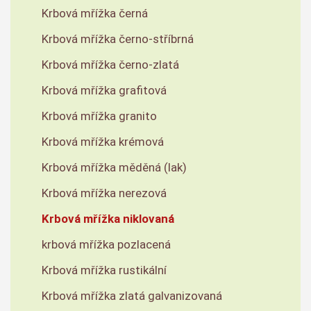
Krbová mřížka černá
Krbová mřížka černo-stříbrná
Krbová mřížka černo-zlatá
Krbová mřížka grafitová
Krbová mřížka granito
Krbová mřížka krémová
Krbová mřížka měděná (lak)
Krbová mřížka nerezová
Krbová mřížka niklovaná
krbová mřížka pozlacená
Krbová mřížka rustikální
Krbová mřížka zlatá galvanizovaná