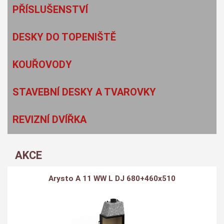
PŘÍSLUŠENSTVÍ
DESKY DO TOPENIŠTĚ
KOUŘOVODY
STAVEBNÍ DESKY A TVAROVKY
REVIZNÍ DVÍŘKA
AKCE
Arysto A 11 WW L DJ 680+460x510