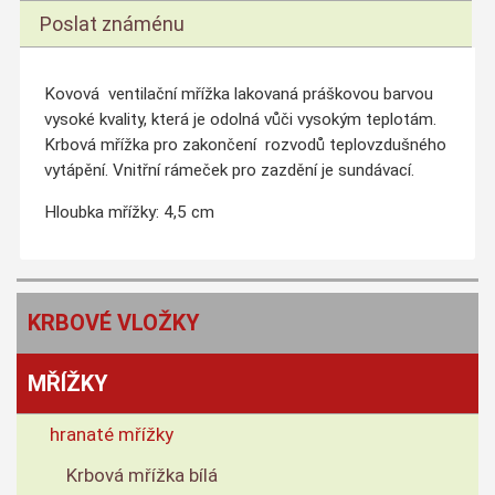
Poslat známénu
Kovová ventilační mřížka lakovaná práškovou barvou
vysoké kvality, která je odolná vůči vysokým teplotám.
Krbová mřížka pro zakončení rozvodů teplovzdušného
vytápění. Vnitřní rámeček pro zazdění je sundávací.
Hloubka mřížky: 4,5 cm
KRBOVÉ VLOŽKY
MŘÍŽKY
hranaté mřížky
Krbová mřížka bílá