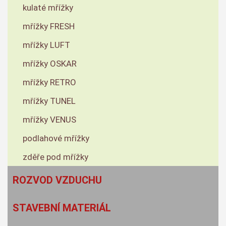
kulaté mřížky
mřížky FRESH
mřížky LUFT
mřížky OSKAR
mřížky RETRO
mřížky TUNEL
mřížky VENUS
podlahové mřížky
zděře pod mřížky
ROZVOD VZDUCHU
STAVEBNÍ MATERIÁL