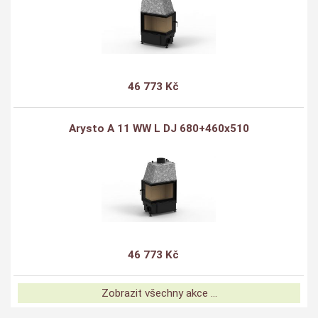
46 773 Kč
Arysto A 11 WW L DJ 680+460x510
46 773 Kč
Zobrazit všechny akce ...