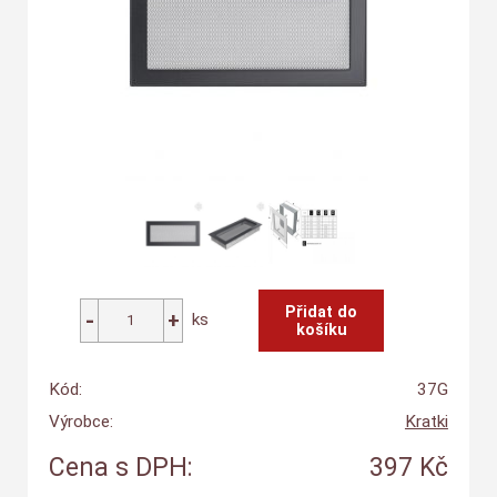
ks
Kód:
37G
Výrobce:
Kratki
Cena s DPH:
397 Kč