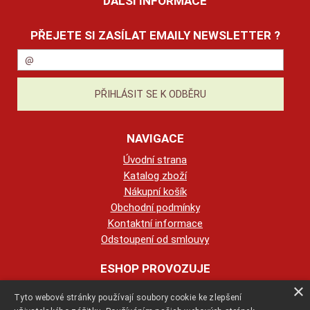
DALŠÍ INFORMACE
PŘEJETE SI ZASÍLAT EMAILY NEWSLETTER ?
NAVIGACE
Úvodní strana
Katalog zboží
Nákupní košík
Obchodní podmínky
Kontaktní informace
Odstoupení od smlouvy
ESHOP PROVOZUJE
×
Tyto webové stránky používají soubory cookie ke zlepšení
123KRBY s.r.o.