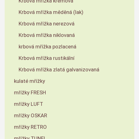
Krbová mřížka krémová
Krbová mřížka měděná (lak)
Krbová mřížka nerezová
Krbová mřížka niklovaná
krbová mřížka pozlacená
Krbová mřížka rustikální
Krbová mřížka zlatá galvanizovaná
kulaté mřížky
mřížky FRESH
mřížky LUFT
mřížky OSKAR
mřížky RETRO
mřížky TUNEL