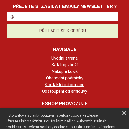
PŘEJETE SI ZASÍLAT EMAILY NEWSLETTER ?
NAVIGACE
Úvodní strana
Katalog zboží
Nákupní košík
Obchodní podmínky
Kontaktní informace
Odstoupení od smlouvy
ESHOP PROVOZUJE
×
Tyto webové stránky používají soubory cookie ke zlepšení
123KRBY s.r.o.
uživatelského zážitku. Používáním našich webových stránek
souhlasíte se všemi soubory cookie v souladu s našimi zásadami