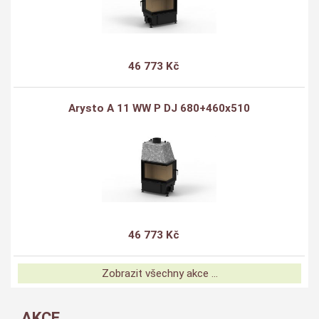
46 773 Kč
Arysto A 11 WW P DJ 680+460x510
46 773 Kč
Zobrazit všechny akce ...
AKCE