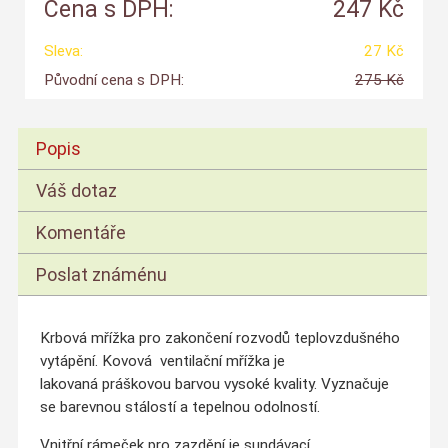
Cena s DPH:
247 Kč
Sleva:
27 Kč
Původní cena s DPH:
275 Kč
Popis
Váš dotaz
Komentáře
Poslat známénu
Krbová mřížka pro zakončení rozvodů teplovzdušného
vytápění.
Kovová ventilační mřížka je
lakovaná práškovou barvou vysoké kvality. Vyznačuje
se barevnou stálostí a tepelnou odolností.
Vnitřní rámeček pro zazdění je sundávací.