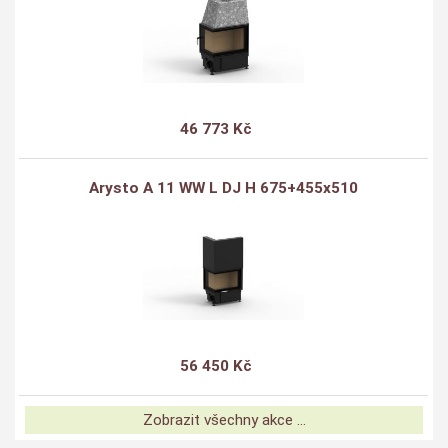
46 773 Kč
Arysto A 11 WW L DJ H 675+455x510
56 450 Kč
Zobrazit všechny akce ...