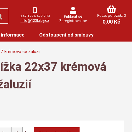
Počet položek: 0
+420 774 422 239
Přihlásit se
info@123krby.cz
Zaregistrovat se
0,00 Kč
 informace
Odstoupení od smlouvy
7 krémová se žaluzií
řížka 22x37 krémová
žaluzií