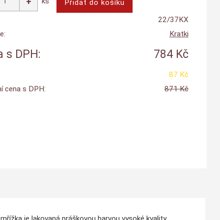
ks
22/37KX
e:
Kratki
 s DPH:
784 Kč
87 Kč
í cena s DPH:
871 Kč
mřížka je lakovaná práškovou barvou vysoké kvality.