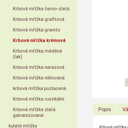
Krbová mřížka černo-zlatá
Krbová mřížka grafitová
Krbová mřížka granito
Krbová mřížka krémová
Krbová mřížka měděná
(lak)
Krbová mřížka nerezová
Krbová mřížka niklovaná
krbová mřížka pozlacená
Krbová mřížka rustikální
Popis
Vá
Krbová mřížka zlatá
galvanizovaná
kulaté mřížky
Krbová mřížka 