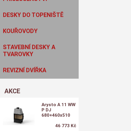
DESKY DO TOPENIŠTĚ
KOUŘOVODY
STAVEBNÍ DESKY A
TVAROVKY
REVIZNÍ DVÍŘKA
AKCE
Arysto A 11 WW
P DJ
680+460x510
46 773 Kč