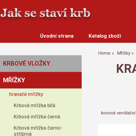
Úvodní strana
Katalog zboží
Home
Mřížky
KRBOVÉ VLOŽKY
KRA
MŘÍŽKY
hranaté mřížky
Krbová mřížka bílá
kovová ventilační
Krbová mřížka černá
Krbová mřížka černo-
stříbrná