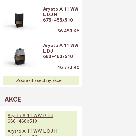
Arysto A 11 WW
L DJ H
675+455x510
56 450 Kč
Arysto A 11 WW
L DJ
680+460x510
46 773 Kč
Zobrazit všechny akce ...
AKCE
Arysto A 11 WW P DJ
680+460x510
Arysto A 11 WW L DJ H