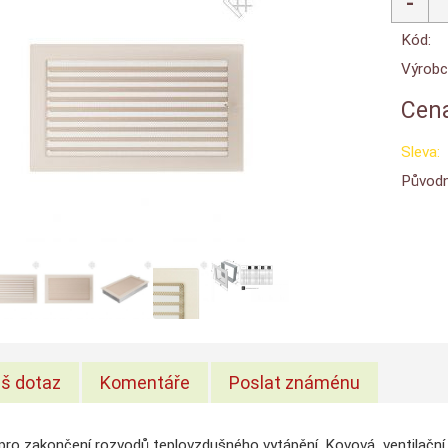
Kód:
Výrobc
Cena
Sleva:
Původn
š dotaz
Komentáře
Poslat známénu
pro zakončení rozvodů teplovzdušného vytápění.
Kovová ventilační 