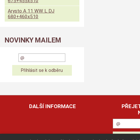
675+455x510
Arysto A 11 WW L DJ
680+460x510
NOVINKY MAILEM
DALŠÍ INFORMACE
PŘEJET