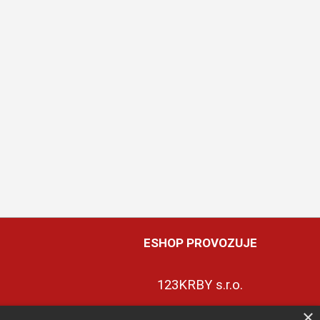
ESHOP PROVOZUJE
123KRBY s.r.o.
×
+420 774 422 239
ky