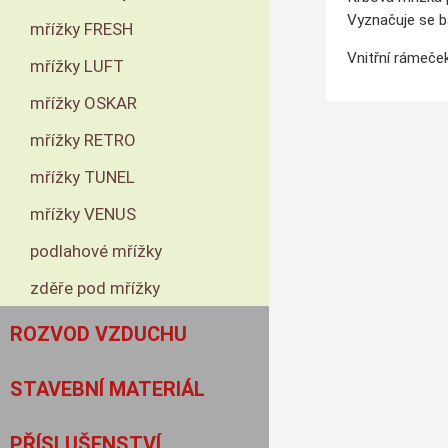
Vyznačuje se b
mřížky FRESH
Vnitřní rámeček
mřížky LUFT
mřížky OSKAR
mřížky RETRO
mřížky TUNEL
mřížky VENUS
podlahové mřížky
zděře pod mřížky
ROZVOD VZDUCHU
STAVEBNÍ MATERIÁL
PŘÍSLUŠENSTVÍ