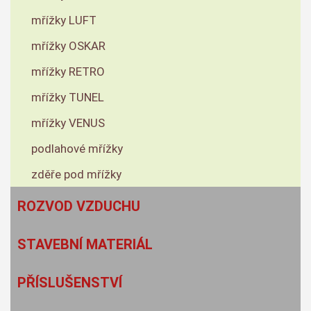
mřížky LUFT
mřížky OSKAR
mřížky RETRO
mřížky TUNEL
mřížky VENUS
podlahové mřížky
zděře pod mřížky
ROZVOD VZDUCHU
STAVEBNÍ MATERIÁL
PŘÍSLUŠENSTVÍ