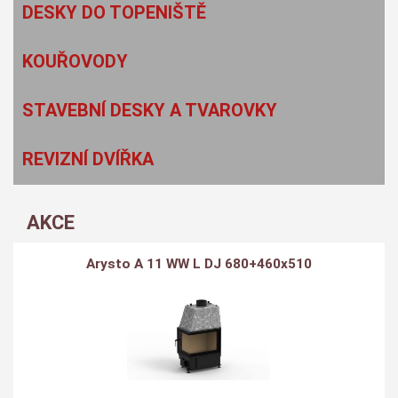
DESKY DO TOPENIŠTĚ
KOUŘOVODY
STAVEBNÍ DESKY A TVAROVKY
REVIZNÍ DVÍŘKA
AKCE
Arysto A 11 WW L DJ 680+460x510