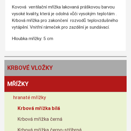
Kovová ventilační mřížka lakovaná práškovou barvou
vysoké kvality, která je odolná vůči vysokým teplotám .
Krbová mřížka pro zakončení rozvodů teplovzdušného
vytápění. Vnitřní rámeček pro zazdění je sundávací.
Hloubka mřížky: 5 cm
KRBOVÉ VLOŽKY
MŘÍŽKY
hranaté mřížky
Krbová mřížka bílá
Krbová mřížka černá
Krbová mřížka černo-stříbrná