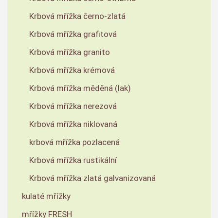
Krbová mřížka černo-zlatá
Krbová mřížka grafitová
Krbová mřížka granito
Krbová mřížka krémová
Krbová mřížka měděná (lak)
Krbová mřížka nerezová
Krbová mřížka niklovaná
krbová mřížka pozlacená
Krbová mřížka rustikální
Krbová mřížka zlatá galvanizovaná
kulaté mřížky
mřížky FRESH