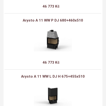
46 773 Kč
Arysto A 11 WW P DJ 680+460x510
46 773 Kč
Arysto A 11 WW L DJ H 675+455x510