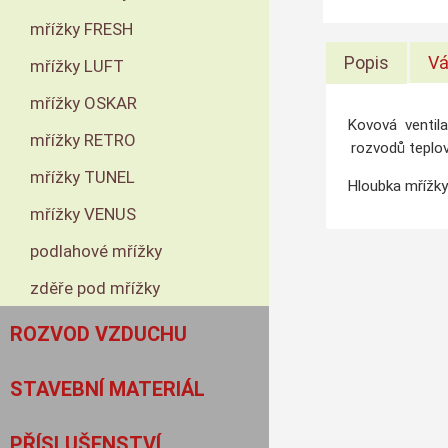
mřížky FRESH
Popis
Vá
mřížky LUFT
mřížky OSKAR
Kovová ventila
mřížky RETRO
rozvodů teplov
mřížky TUNEL
Hloubka mřížky
mřížky VENUS
podlahové mřížky
zděře pod mřížky
ROZVOD VZDUCHU
STAVEBNÍ MATERIÁL
PŘÍSLUŠENSTVÍ