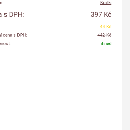
e:
Kratki
 s DPH:
397 Kč
44 Kč
í cena s DPH:
442 Kč
nost:
ihned