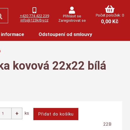
Počet položek: 0
+420 774 422 239
Přihlásit se
info@123krby.cz
Zaregistrovat se
0,00 Kč
 informace
Odstoupení od smlouvy
á
žka kovová 22x22 bílá
ks
22B