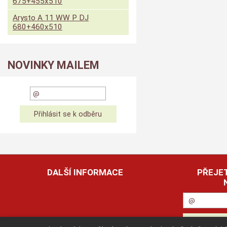
675+455x510
Arysto A 11 WW P DJ
680+460x510
NOVINKY MAILEM
DALŠÍ INFORMACE
PŘEJET