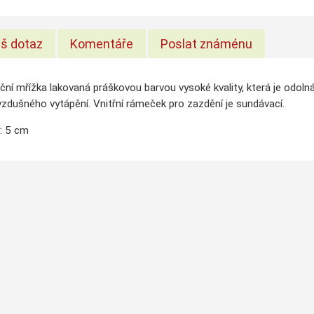
š dotaz
Komentáře
Poslat známénu
ční mřížka lakovaná práškovou barvou vysoké kvality, která je odol
zdušného vytápění. Vnitřní rámeček pro zazdění je sundávací.
: 5 cm