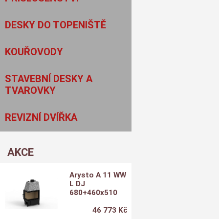
DESKY DO TOPENIŠTĚ
KOUŘOVODY
STAVEBNÍ DESKY A
TVAROVKY
REVIZNÍ DVÍŘKA
AKCE
Arysto A 11 WW
L DJ
680+460x510
46 773 Kč