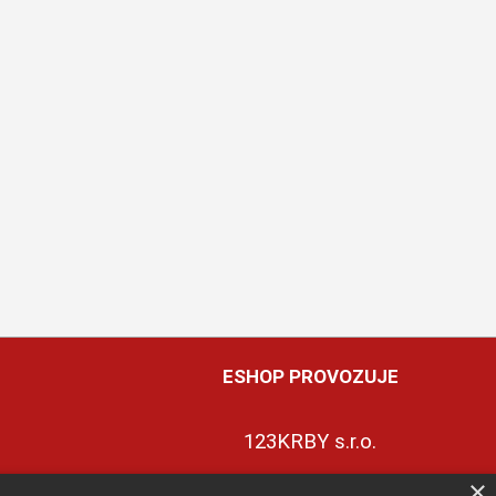
ESHOP PROVOZUJE
123KRBY s.r.o.
×
+420 774 422 239
ky