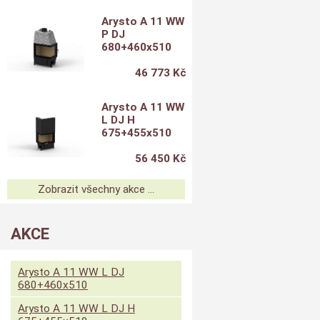
Arysto A 11 WW
P DJ
680+460x510
46 773 Kč
Arysto A 11 WW
L DJ H
675+455x510
56 450 Kč
Zobrazit všechny akce ...
AKCE
Arysto A 11 WW L DJ
680+460x510
Arysto A 11 WW L DJ H