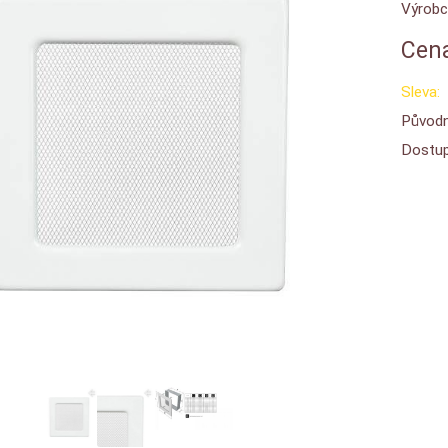
Výrobc
Cena
Sleva:
Původn
Dostup