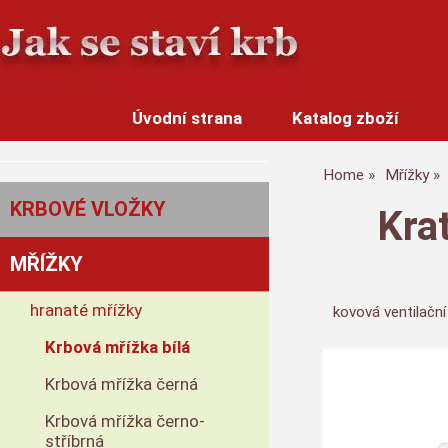
Úvodní strana
Katalog zboží
Home
Mřížky
KRBOVÉ VLOŽKY
Kra
MŘÍŽKY
hranaté mřížky
kovová ventilační
Krbová mřížka bílá
Krbová mřížka černá
Krbová mřížka černo-
stříbrná