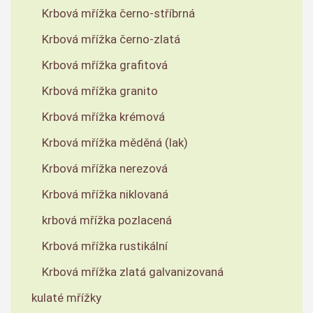
Krbová mřížka černo-stříbrná
Krbová mřížka černo-zlatá
Krbová mřížka grafitová
Krbová mřížka granito
Krbová mřížka krémová
Krbová mřížka měděná (lak)
Krbová mřížka nerezová
Krbová mřížka niklovaná
krbová mřížka pozlacená
Krbová mřížka rustikální
Krbová mřížka zlatá galvanizovaná
kulaté mřížky