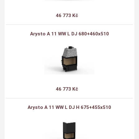
46 773 Kč
Arysto A 11 WW L DJ 680+460x510
46 773 Kč
Arysto A 11 WW L DJ H 675+455x510