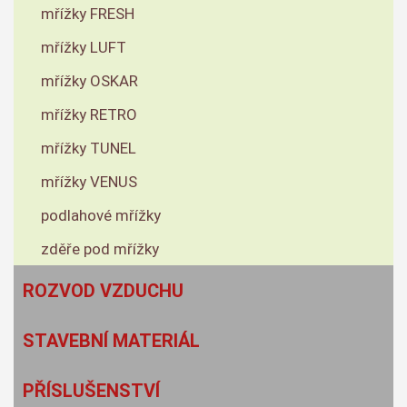
mřížky FRESH
mřížky LUFT
mřížky OSKAR
mřížky RETRO
mřížky TUNEL
mřížky VENUS
podlahové mřížky
zděře pod mřížky
ROZVOD VZDUCHU
STAVEBNÍ MATERIÁL
PŘÍSLUŠENSTVÍ