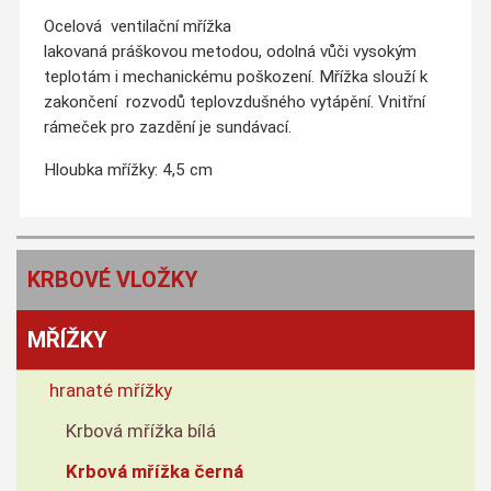
Ocelová ventilační mřížka
lakovaná práškovou metodou, odolná vůči vysokým
teplotám i mechanickému poškození. Mřížka slouží k
zakončení rozvodů teplovzdušného vytápění. Vnitřní
rámeček pro zazdění je sundávací.
Hloubka mřížky: 4,5 cm
KRBOVÉ VLOŽKY
MŘÍŽKY
hranaté mřížky
Krbová mřížka bílá
Krbová mřížka černá