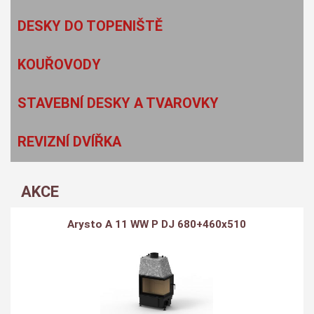
DESKY DO TOPENIŠTĚ
KOUŘOVODY
STAVEBNÍ DESKY A TVAROVKY
REVIZNÍ DVÍŘKA
AKCE
Arysto A 11 WW P DJ 680+460x510